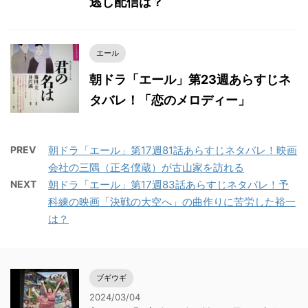
逃し配信は？
エール
朝ドラ「エール」第23週あらすじネ
タバレ！「恋のメロディー」
PREV
朝ドラ「エール」第17週81話あらすじネタバレ！映画
会社の三隅（正名僕蔵）が古山家を訪れる
NEXT
朝ドラ「エール」第17週83話あらすじネタバレ！予
科練の映画「決戦の大空へ」の曲作りに苦労した裕一
は？
ブギウギ
2024/03/04