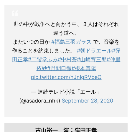
世の中が戦争へと向かう中、３人はそれぞれ
違う道へ。
またいつの日か
#福島三羽ガラス
で、音楽を
作ることを約束しました。
#朝ドラエール
#窪
田正孝
#二階堂ふみ
#中村蒼
#山崎育三郎
#仲里
依紗
#野間口徹
#根本真陽
pic.twitter.com/nJnlgRVbeO
— 連続テレビ小説「エール」
(@asadora_nhk)
September 28, 2020
古山裕一 演：窪田正孝