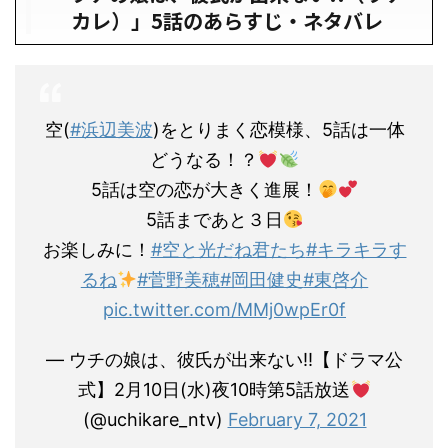
カレ）」5話のあらすじ・ネタバレ
空(
#浜辺美波
)をとりまく恋模様、5話は一体
どうなる！？
5話は空の恋が大きく進展！
5話まであと３日
お楽しみに！
#空と光だね君たち
#キラキラす
るね
#菅野美穂
#岡田健史
#東啓介
pic.twitter.com/MMj0wpEr0f
— ウチの娘は、彼氏が出来ない‼︎【ドラマ公
式】2月10日(水)夜10時第5話放送
(@uchikare_ntv)
February 7, 2021