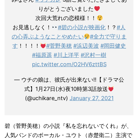
りがとうございました
次回大荒れの恋模様！！
お見逃しなく！
#碧の小説が映画化
！？
#人
の心弄ぶようなことやめたい
#全力で守りま
す
！！！！
#菅野美穂
#浜辺美波
#岡田健史
#福原遥
#川上洋平
#沢村一樹
pic.twitter.com/O2HV6zttBS
— ウチの娘は、彼氏が出来ない‼︎【ドラマ公
式】1月27日(水)夜10時第3話放送
(@uchikare_ntv)
January 27, 2021
碧（菅野美穂）の小説『私を忘れないでくれ』が、
人気バンドのボーカル・ユウト（赤楚衛二）主演で