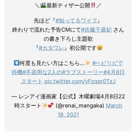
＼
最新ティザー公開
／
先ほど『
#知ってるワイフ
』
終わりで流れた予告CMにて
#佐藤千亜妃
さん
の書き下ろし主題歌
『
#カタワレ
』初公開です
何度も見たい方はこちら…
#ヘビリピで
待機
#不器用な2人の
#ラブストーリー
#4月8日
スタート
pic.twitter.com/yFzqqr0TzJ
— レンアイ漫画家【公式】木曜劇場4月8日22
時スタート
(@renai_mangaka)
March
18, 2021