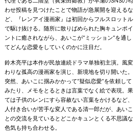
代理である二階堂（眞栄田郷敦）が早瀬のSNSの匂
わせ投稿を見つけたことで物語が急展開を迎えるな
ど、『レンアイ漫画家』は初回からフルスロットル
で駆け抜ける。随所に散りばめられた胸キュンポイ
ントに癒されながら、あいこが“ミッション”を通し
てどんな恋愛をしていくのかに注目だ。
鈴木亮平は本作が民放連続ドラマ単独初主演。風変
わりな孤高の漫画家を演じ、新境地を切り開いた。
突然、あいこに掴みかかって“疑似恋愛”を依頼して
みたり、メモをとるときは言葉でなく絵で表現。果
ては子供のレンにすら容赦ない言葉をかけるなど、
人付き合いが苦手な変人である清一郎だが、あいこ
との交流を見ているとどこかキュンとくる不思議な
色気も持ち合わせる。