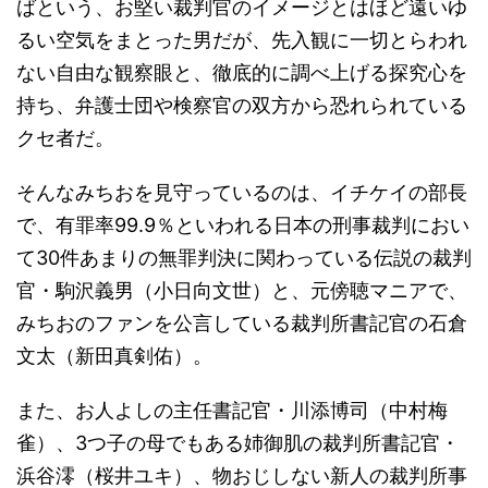
ばという、お堅い裁判官のイメージとはほど遠いゆ
るい空気をまとった男だが、先入観に一切とらわれ
ない自由な観察眼と、徹底的に調べ上げる探究心を
持ち、弁護士団や検察官の双方から恐れられている
クセ者だ。
そんなみちおを見守っているのは、イチケイの部長
で、有罪率99.9％といわれる日本の刑事裁判におい
て30件あまりの無罪判決に関わっている伝説の裁判
官・駒沢義男（小日向文世）と、元傍聴マニアで、
みちおのファンを公言している裁判所書記官の石倉
文太（新田真剣佑）。
また、お人よしの主任書記官・川添博司（中村梅
雀）、3つ子の母でもある姉御肌の裁判所書記官・
浜谷澪（桜井ユキ）、物おじしない新人の裁判所事