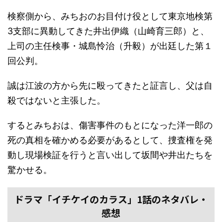
検察側から、みちおのお目付け役として東京地検第
3支部に異動してきた井出伊織（山崎育三郎）と、
上司の主任検事・城島怜治（升毅）が出廷した第１
回公判。
誠は江波の方から先に殴ってきたと証言し、父は自
殺ではないと主張した。
するとみちおは、傷害事件のもとになった洋一郎の
死の真相を確かめる必要があるとして、捜査権を発
動し現場検証を行うと言い出して坂間や井出たちを
驚かせる。
ドラマ「イチケイのカラス」1話のネタバレ・
感想