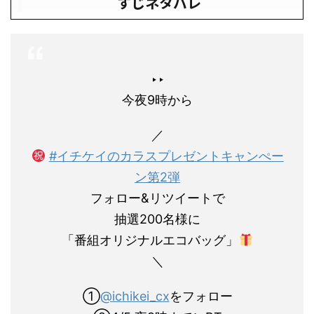
すじネタバレ
‣‣
今夜9時から
／
#イチケイのカラスプレゼントキャンぺー
ン第2弾
フォロー&リツイートで
抽選200名様に
「番組オリジナルエコバッグ」
＼
①
@ichikei_cx
をフォロー