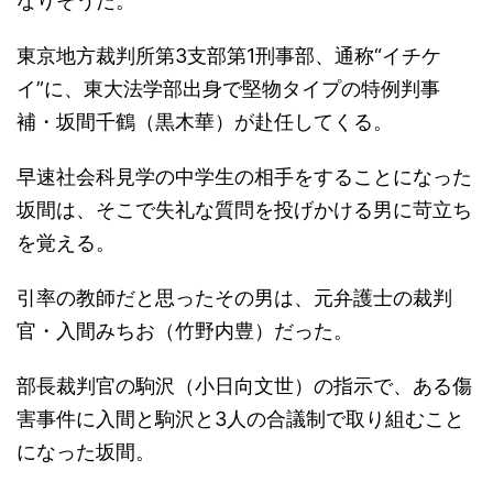
なりそうだ。
東京地方裁判所第3支部第1刑事部、通称“イチケ
イ”に、東大法学部出身で堅物タイプの特例判事
補・坂間千鶴（黒木華）が赴任してくる。
早速社会科見学の中学生の相手をすることになった
坂間は、そこで失礼な質問を投げかける男に苛立ち
を覚える。
引率の教師だと思ったその男は、元弁護士の裁判
官・入間みちお（竹野内豊）だった。
部長裁判官の駒沢（小日向文世）の指示で、ある傷
害事件に入間と駒沢と3人の合議制で取り組むこと
になった坂間。