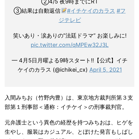
②4/5 夜9時までにRT
③結果は自動返信
#イチケイのカラス
#フ
ジテレビ
笑いあり・涙ありの”法廷ドラマ” お楽しみに!
pic.twitter.com/qMPEw32J3L
— 4月5日月曜よる9時スタート!!【公式】イチ
ケイのカラス (@ichikei_cx)
April 5, 2021
入間みちお（竹野内豊）は、東京地方裁判所第３支
部第１刑事部＜通称：イチケイ＞の刑事裁判官。
元弁護士という異色の経歴を持つみちおは、ヒゲを
生やし、服装はカジュアル、とぼけた発言もしばし