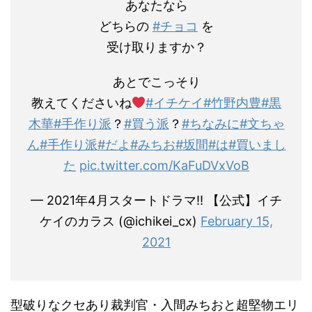
あなたなら
どちらの
#チョコ
を
受け取りますか？
あとでこっそり
教えてくださいね
#イチケイ
#竹野内豊
#黒
木華
#手作り派
？
#買う派
？
#ちなみに
#文ちゃ
ん
#手作り派
#だよ
#みちお
#坂間
#は
#買いまし
た
pic.twitter.com/KaFuDVxVoB
— 2021年4月スタートドラマ!! 【公式】イチ
ケイのカラス (@ichikei_cx)
February 15,
2021
型破りなクセあり裁判官・入間みちおと超堅物エリ