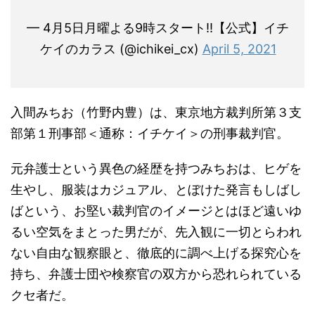
— 4月5日月曜よる9時スタート!!【公式】イチ
ケイのカラス (@ichikei_cx)
April 5, 2021
入間みちお（竹野内豊）は、東京地方裁判所第３支
部第１刑事部＜通称：イチケイ＞の刑事裁判官。
元弁護士という異色の経歴を持つみちおは、ヒゲを
生やし、服装はカジュアル、とぼけた発言もしばし
ばという、お堅い裁判官のイメージとはほど遠いゆ
るい空気をまとった男だが、先入観に一切とらわれ
ない自由な観察眼と、徹底的に調べ上げる探究心を
持ち、弁護士団や検察官の双方から恐れられている
クセ者だ。