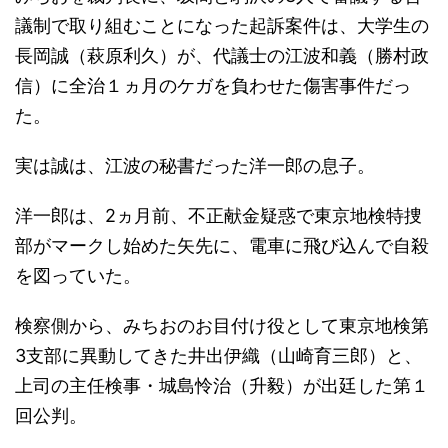
議制で取り組むことになった起訴案件は、大学生の
長岡誠（萩原利久）が、代議士の江波和義（勝村政
信）に全治１ヵ月のケガを負わせた傷害事件だっ
た。
実は誠は、江波の秘書だった洋一郎の息子。
洋一郎は、2ヵ月前、不正献金疑惑で東京地検特捜
部がマークし始めた矢先に、電車に飛び込んで自殺
を図っていた。
検察側から、みちおのお目付け役として東京地検第
3支部に異動してきた井出伊織（山崎育三郎）と、
上司の主任検事・城島怜治（升毅）が出廷した第１
回公判。