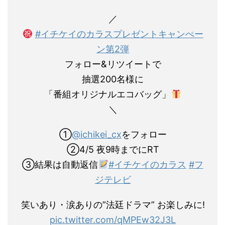
／
#イチケイのカラスプレゼントキャンぺー
ン第2弾
フォロー&リツイートで
抽選200名様に
「番組オリジナルエコバッグ」
＼
①
@ichikei_cx
をフォロー
②4/5 夜9時までにRT
③結果は自動返信
#イチケイのカラス
#フ
ジテレビ
笑いあり・涙ありの”法廷ドラマ” お楽しみに!
pic.twitter.com/qMPEw32J3L