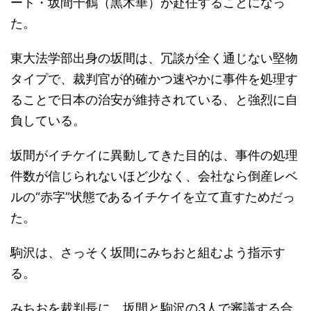
ート・坂間千鶴（黒木華）が赴任することになっ
た。
東大法学部出身の坂間は、冗談が全く通じない堅物
タイプで、裁判官が的確かつ速やかに事件を処理す
ることで日本の治安が維持されている、と強烈に自
負している。
坂間がイチケイに異動してきた目的は、事件の処理
件数が信じられないほど少なく、会社なら倒産レベ
ルの“赤字”状態であるイチケイを立て直すためだっ
た。
駒沢は、さっそく坂間にみちおと組むよう指示す
る。
みちおを裁判長に、坂間と駒沢の3人で審議する合