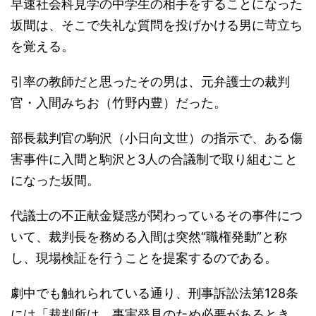
早速社会科見学の中学生の相手をすることになった
坂間は、そこで失礼な質問を投げかける男に苛立ち
を覚える。
引率の教師だと思ったその男は、元弁護士の裁判
官・入間みちお（竹野内豊）だった。
部長裁判官の駒沢（小日向文世）の指示で、ある傷
害事件に入間と駒沢と3人の合議制で取り組むこと
になった坂間。
代議士の不正献金疑惑が関わっているその事件につ
いて、裁判長を務める入間は突然“職権発動”と称
し、現場検証を行うことを提案するのである。
劇中でも触れられている通り、刑事訴訟法第128条
には「裁判所は、事実発見のため必要があるとき