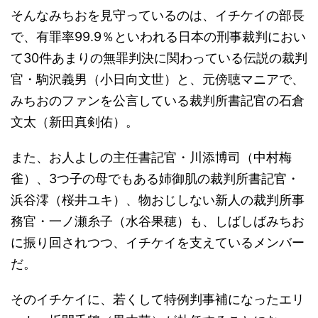
そんなみちおを見守っているのは、イチケイの部長
で、有罪率99.9％といわれる日本の刑事裁判におい
て30件あまりの無罪判決に関わっている伝説の裁判
官・駒沢義男（小日向文世）と、元傍聴マニアで、
みちおのファンを公言している裁判所書記官の石倉
文太（新田真剣佑）。
また、お人よしの主任書記官・川添博司（中村梅
雀）、3つ子の母でもある姉御肌の裁判所書記官・
浜谷澪（桜井ユキ）、物おじしない新人の裁判所事
務官・一ノ瀬糸子（水谷果穂）も、しばしばみちお
に振り回されつつ、イチケイを支えているメンバー
だ。
そのイチケイに、若くして特例判事補になったエリ