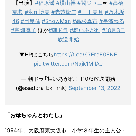
【出演】
#福原遥
#横山裕
#関ジャニ
∞
#高橋
克典
#永作博美
#赤楚衛二
#山下美月
#乃木坂
46
#目黒蓮
#SnowMan
#高杉真宙
#長濱ねる
#高畑淳子
ほか
#朝ドラ
#舞いあがれ
#10月3日
放送開始
▼HPはこちら
https://t.co/67FroF0FNF
pic.twitter.com/Nxjk1MIlAc
— 朝ドラ｢舞いあがれ！｣10/3放送開始
(@asadora_bk_nhk)
September 13, 2022
「お母ちゃんとわたし」
1994年、大阪府東大阪市。小学３年生の主人公・