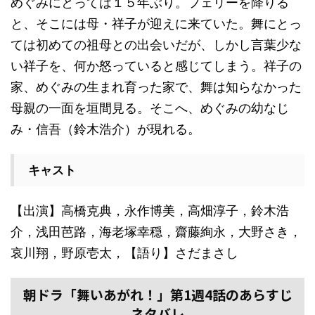
めぐみにとっては１５年ぶり。フェリーを降りる
と、そこには母・祥子が迎えに来ていた。舞にとっ
ては初めての祖母との出会いだが、しかし言葉少な
い祥子を、何か怒っていると感じてしまう。祥子の
家、めぐみの生まれ育った家で、舞は知らなかった
母親の一面を垣間見る。そこへ、めぐみの幼なじ
み・信吾（鈴木浩介）が現れる。
キャスト
【出演】高橋克典，永作博美，高畑淳子，鈴木浩
介，浅田芭路，海老塚幸穏，齋藤絢永，大野さき，
哀川翔，野原壱太，【語り】さだまさし
朝ドラ「舞いあがれ！」第1週4話のあらすじ
ネタバレ