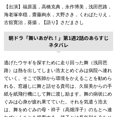
【出演】福原遥，高橋克典，永作博美，浅田芭路，
海老塚幸穏，齋藤絢永，大野さき，くわばたりえ，
古舘寛治，葵揚，【語り】さだまさし
朝ドラ「舞いあがれ！」第1週2話のあらすじ
ネタバレ
逃げたウサギを探すために走り回った舞（浅田芭
路）は熱を出してしまい浩太とめぐみは病院へ連れ
ていく。そこで医師から環境をかえることを勧めら
れる。窓越しに舞と話せる貴司は、久留美からの手
紙を紙飛行機にして舞に渡し励ます。舞の病状にめ
ぐみは心身が疲れ果てていた。それを気遣う浩太
は、舞をめぐみの母・祥子（高畑淳子）のもとへ連