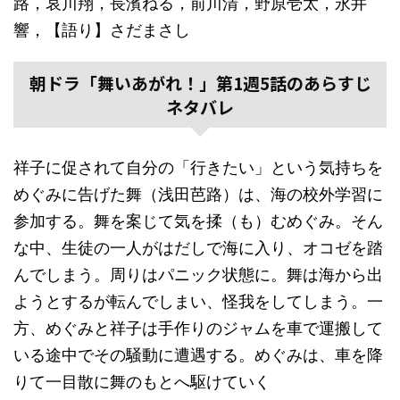
路，哀川翔，長濱ねる，前川清，野原壱太，永井
響，【語り】さだまさし
朝ドラ「舞いあがれ！」第1週5話のあらすじ
ネタバレ
祥子に促されて自分の「行きたい」という気持ちを
めぐみに告げた舞（浅田芭路）は、海の校外学習に
参加する。舞を案じて気を揉（も）むめぐみ。そん
な中、生徒の一人がはだしで海に入り、オコゼを踏
んでしまう。周りはパニック状態に。舞は海から出
ようとするが転んでしまい、怪我をしてしまう。一
方、めぐみと祥子は手作りのジャムを車で運搬して
いる途中でその騒動に遭遇する。めぐみは、車を降
りて一目散に舞のもとへ駆けていく