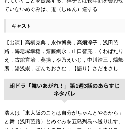
れていくことを提案する。祥子とは長年顔を会わせ
ていないめぐみは、逡（しゅん）巡する
キャスト
【出演】高橋克典，永作博美，高畑淳子，浅田芭
路，海老塚幸穏，齋藤絢永，山口智充，くわばたり
え，古舘寛治，葵揚，や乃えいじ，中川浩三，蟷螂
襲，湯浅崇，ぼんちおさむ，【語り】さだまさし
朝ドラ「舞いあがれ！」第1週3話のあらすじ
ネタバレ
浩太は「東大阪のことは自分がちゃんとやるから」
と舞（浅田芭路）とめぐみを五島列島へ送り出す。