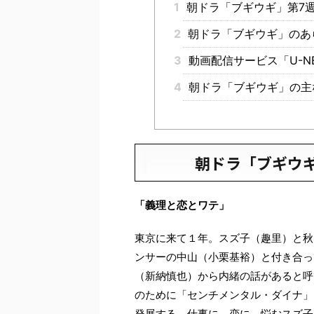
1
朝ドラ「ブギウギ」第7
2
朝ドラ「ブギウギ」のあ
3
動画配信サービス「U-N
4
朝ドラ「ブギウギ」の主
朝ドラ「ブギウ
「義理と恋とワテ」
東京に来て１年。スズ子（趣里）と秋
ンサーの中山（小栗基裕）と付き合っ
（新納慎也）から内緒の話があると呼
のために「センチメンタル・ダイナ」
発展する。仕事に、恋に、悩むスズ子