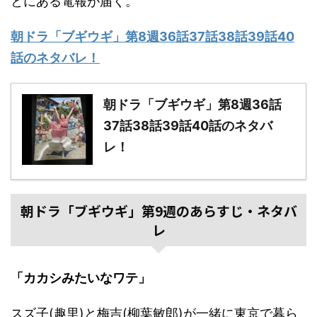
とにある電報が届く。
朝ドラ「ブギウギ」第8週36話37話38話39話40
話のネタバレ！
朝ドラ「ブギウギ」第8週36話
37話38話39話40話のネタバ
レ！
朝ドラ「ブギウギ」第9週のあらすじ・ネタバ
レ
「カカシみたいなワテ」
スズ子(趣里)と梅吉(柳葉敏郎)が一緒に東京で暮ら