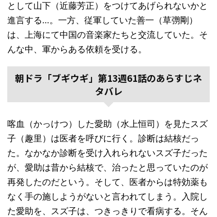
として山下（近藤芳正）をつけてあげられないかと
進言する…。一方、従軍していた善一（草彅剛）
は、上海にて中国の音楽家たちと交流していた。そ
んな中、軍からある依頼を受ける。
朝ドラ「ブギウギ」第13週61話のあらすじネ
タバレ
喀血（かっけつ）した愛助（水上恒司）を見たスズ
子（趣里）は医者を呼びに行く。診断は結核だっ
た。なかなか診断を受け入れられないスズ子だった
が、愛助は昔から結核で、治ったと思っていたのが
再発したのだという。そして、医者からは特効薬も
なく手の施しようがないと言われてしまう。入院し
た愛助を、スズ子は、つきっきりで看病する。そん