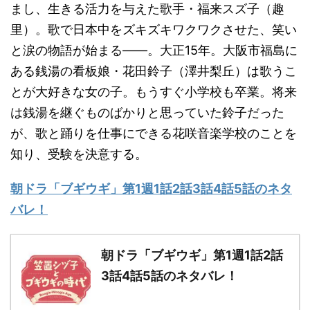
まし、生きる活力を与えた歌手・福来スズ子（趣
里）。歌で日本中をズキズキワクワクさせた、笑い
と涙の物語が始まる――。大正15年。大阪市福島に
ある銭湯の看板娘・花田鈴子（澤井梨丘）は歌うこ
とが大好きな女の子。もうすぐ小学校も卒業。将来
は銭湯を継ぐものばかりと思っていた鈴子だった
が、歌と踊りを仕事にできる花咲音楽学校のことを
知り、受験を決意する。
朝ドラ「ブギウギ」第1週1話2話3話4話5話のネタ
バレ！
朝ドラ「ブギウギ」第1週1話2話
3話4話5話のネタバレ！