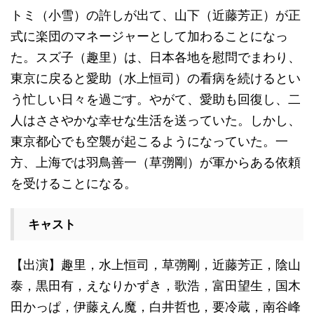
トミ（小雪）の許しが出て、山下（近藤芳正）が正
式に楽団のマネージャーとして加わることになっ
た。スズ子（趣里）は、日本各地を慰問でまわり、
東京に戻ると愛助（水上恒司）の看病を続けるとい
う忙しい日々を過ごす。やがて、愛助も回復し、二
人はささやかな幸せな生活を送っていた。しかし、
東京都心でも空襲が起こるようになっていた。一
方、上海では羽鳥善一（草彅剛）が軍からある依頼
を受けることになる。
キャスト
【出演】趣里，水上恒司，草彅剛，近藤芳正，陰山
泰，黒田有，えなりかずき，歌浩，富田望生，国木
田かっぱ，伊藤えん魔，白井哲也，要冷蔵，南谷峰