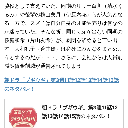
脇役として支えていた。同期のリリー白川（清水く
るみ）や後輩の秋山美月（伊原六花）らが人気とな
る一方で、スズ子は自分自身の才能や売りは何なの
か迷っていた。そんな折、同じく芽が出ない同期の
桜庭和希（片山友希）が、劇団を辞めると言い出
す。大和礼子（蒼井優）は必死にみんなをまとめよ
うとするのだが・・・。さらに、会社からは人員削
減や賃金削減が通告されてしまう。
朝ドラ「ブギウギ」第3週11話12話13話14話15話
のネタバレ！
朝ドラ「ブギウギ」第3週11話12
話13話14話15話のネタバレ！