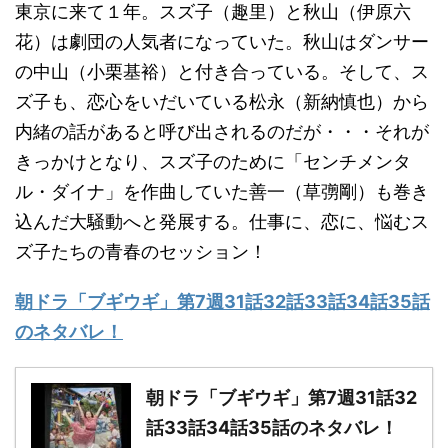
東京に来て１年。スズ子（趣里）と秋山（伊原六
花）は劇団の人気者になっていた。秋山はダンサー
の中山（小栗基裕）と付き合っている。そして、ス
ズ子も、恋心をいだいている松永（新納慎也）から
内緒の話があると呼び出されるのだが・・・それが
きっかけとなり、スズ子のために「センチメンタ
ル・ダイナ」を作曲していた善一（草彅剛）も巻き
込んだ大騒動へと発展する。仕事に、恋に、悩むス
ズ子たちの青春のセッション！
朝ドラ「ブギウギ」第7週31話32話33話34話35話
のネタバレ！
朝ドラ「ブギウギ」第7週31話32
話33話34話35話のネタバレ！