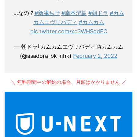
…なの？
#新津ちせ
#幸本澄樹
#朝ドラ
#カム
カムエヴリバディ
#カムカム
pic.twitter.com/xc3WHSodFC
— 朝ドラ｢カムカムエヴリバディ｣#カムカム
(@asadora_bk_nhk)
February 2, 2022
＼ 無料期間中の解約の場合、月額はかかりません ／