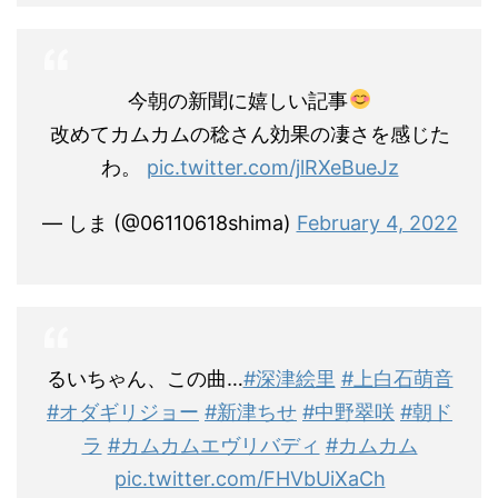
今朝の新聞に嬉しい記事
改めてカムカムの稔さん効果の凄さを感じた
わ。
pic.twitter.com/jlRXeBueJz
— しま (@06110618shima)
February 4, 2022
るいちゃん、この曲…
#深津絵里
#上白石萌音
#オダギリジョー
#新津ちせ
#中野翠咲
#朝ド
ラ
#カムカムエヴリバディ
#カムカム
pic.twitter.com/FHVbUiXaCh