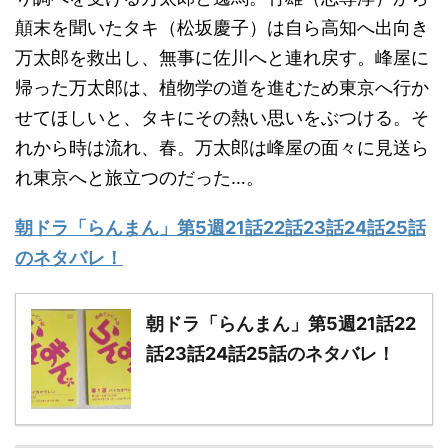
顛末を聞いたタキ（松坂慶子）は自ら高知へ出向き
万太郎を救出し、無事に佐川へと連れ戻す。峰屋に
帰った万太郎は、植物学の道を進むため東京へ行か
せてほしいと、タキにその熱い思いをぶつける。そ
れから時は流れ、春。万太郎は峰屋の面々に見送ら
れ東京へと旅立つのだった…。
朝ドラ「らんまん」第5週21話22話23話24話25話
のネタバレ！
朝ドラ「らんまん」第5週21話22
話23話24話25話のネタバレ！