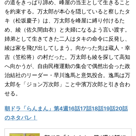
の道をきっぱり諦め、峰屋の当主として生きること
を約束する。万太郎が本心を隠していると察したタ
キ（松坂慶子）は、万太郎を峰屋に縛り付けるた
め、綾（佐久間由衣）と夫婦になるよう言い渡す。
姉弟として生きてきた二人はタキの命令に反発し、
綾は家を飛び出してしまう。向かった先は蔵人・幸
吉（笠松将）の村だった。万太郎も綾を探して高知
へ向かうが、自由民権運動の集会で偶然出会った政
治結社のリーダー・早川逸馬と意気投合。逸馬は万
太郎を「ジョン万次郎」こと中濱万次郎と引き合わ
せる。
朝ドラ「らんまん」第4週16話17話18話19話20話
のネタバレ！