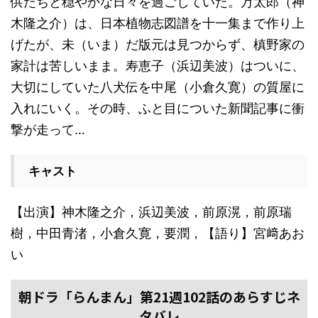
供たちと穏やかな日々を過ごしていた。万太郎（神
木隆之介）は、日本植物志図譜を十一集まで作り上
げたが、未（いま）だ版元は見つからず、槙野家の
家計は苦しいまま。寿恵子（浜辺美波）はついに、
大切にしていた八犬伝を中尾（小倉久寛）の質屋に
入れにいく。その時、ふと目についた新聞記事に衝
撃が走って…
キャスト
【出演】神木隆之介，浜辺美波，前原滉，前原瑞
樹，中田青渚，小倉久寛，要潤，【語り】宮﨑あお
い
朝ドラ「らんまん」第21週102話のあらすじネ
タバレ