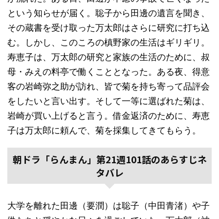
という知らせが届く。聡子から田邊の遺言を聞き、
その蔵書を受け取った万太郎はさらに研究に打ち込
む。しかし、このころの槙野家の生活はギリギリ。
寿恵子は、万太郎の研究と家族の生活のために、叔
母・みえの料亭で働くこととなった。ある夜、得意
客の岩崎弥之助が訪れ、皆で菊を持ち寄って品評会
をしたいと言い出す。そして一等に選ばれた菊は、
岩崎が買い上げると言う。借金返済のために、寿恵
子は万太郎に頼んで、菊を採集してきてもらう。
朝ドラ「らんまん」第21週101話のあらすじネ
タバレ
大学を離れた田邊（要潤）は聡子（中田青渚）や子