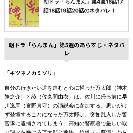
朝ドラ「らんまん」第4週16話17
話18話19話20話のネタバレ！
朝ドラ「らんまん」第5週のあらすじ・ネタバ
レ
「キツネノカミソリ」
自分の行きたい道を進むと心に誓った万太郎（神木
隆之介）と綾（佐久間由衣）は、佐川に帰る前に早
川逸馬（宮野真守）の演説会に参加する。思いがけ
ず登壇することになった万太郎は、突如乱入した警
官隊に逮捕されてしまう。高知の警察署で厳しい取
り調べを受ける万太郎と逸馬。竹雄（志尊淳）から