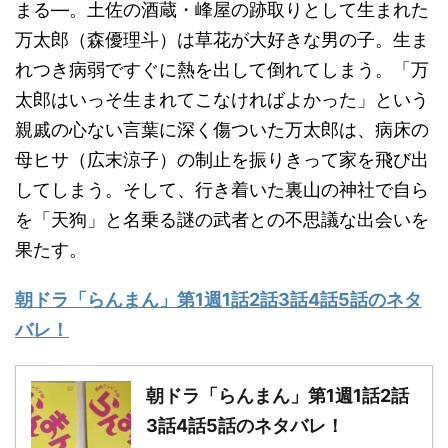
まる―。土佐の酒蔵・峰屋の跡取りとして生まれた
万太郎（森優理斗）は草花が大好きな男の子。生ま
れつき病弱ですぐに熱を出して倒れてしまう。「万
太郎はいっそ生まれてこなければよかった」という
親戚の心ない言葉に深く傷ついた万太郎は、病床の
母ヒサ（広末涼子）の制止を振りきって家を飛び出
してしまう。そして、行き着いた裏山の神社で自ら
を「天狗」と名乗る謎の武者との不思議な出会いを
果たす。
朝ドラ「らんまん」第1週1話2話3話4話5話のネタ
バレ！
朝ドラ「らんまん」第1週1話2話
3話4話5話のネタバレ！