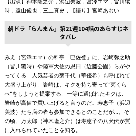
【出演】神木隆之介，浜辺美波，宮澤エマ，皆川猿
時，遠山俊也，三上真史，【語り】宮﨑あおい
朝ドラ「らんまん」第21週104話のあらすじネ
タバレ
みえ（宮澤エマ）の料亭「巳佐登」に、岩崎弥之助
（皆川猿時）や陸軍大佐の恩田（近藤公園）らがや
ってくる。人気芸者の菊千代（華優希）も呼ばれて
大盛り上がり。岩崎は、キクを持ち寄って“菊くら
べ”をしようと提案する。一等に選ばれたキクは、
岩崎が高値で買い上げると言うのだ。寿恵子（浜辺
美波）たち店の者も参加できるとのことだが…。そ
の頃、万太郎（神木隆之介）は寿恵子の八犬伝が質
に入れられていたことを知る。