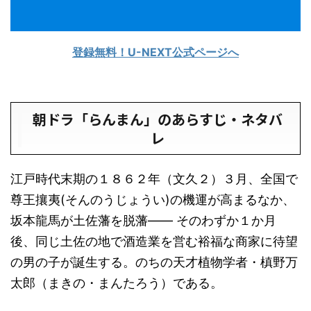
登録無料！U-NEXT公式ページへ
朝ドラ「らんまん」のあらすじ・ネタバ
レ
江戸時代末期の１８６２年（文久２）３月、全国で
尊王攘夷(そんのうじょうい)の機運が高まるなか、
坂本龍馬が土佐藩を脱藩―― そのわずか１か月
後、同じ土佐の地で酒造業を営む裕福な商家に待望
の男の子が誕生する。のちの天才植物学者・槙野万
太郎（まきの・まんたろう）である。