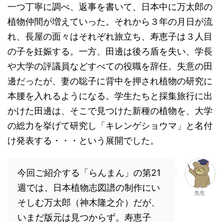
一つ丁寧に調べ、返事を書いて、日本中に万太郎の
植物仲間が増えていった。それから３年の月日が流
れ、長屋の面々はそれぞれ旅立ち、寿恵子は３人目
の子を妊娠する。一方、田邊は後ろ盾を失い、学長
や大学の評議員などすべての役職を辞任。失意の田
邊だったが、妻の聡子に背中を押され植物の研究に
本腰を入れるようになる。学生たちと採集旅行に出
かけた田邊は、そこで見つけた新種の植物を、大学
の総力を挙げて研究し「キレンゲショウマ」と名付
け発表する・・・という展開でした。
今回ご紹介する「らんまん」の第21
週では、日本植物志図譜の制作にい
先生
そしむ万太郎（神木隆之介）だが、
いまだ版元は見つからず。寿恵子