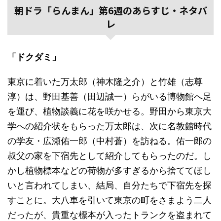
朝ドラ「らんまん」第6週のあらすじ・ネタバ
レ
「ドクダミ」
東京に着いた万太郎（神木隆之介）と竹雄（志尊
淳）は、野田基善（田辺誠一）らがいる博物館へ足
を運び、植物談義に花を咲かせる。野田から東京大
学への紹介状をもらった万太郎は、次に名教館時代
の学友・広瀬佑一郎（中村蒼）を訪ねる。佑一郎の
叔父の家を下宿先として紹介してもらったのだ。し
かし植物標本などの荷物が多すぎるから捨ててほし
いと言われてしまい、結局、自分たちで下宿先を探
すことに。大八車を引いて東京の町をさまよう二人
だったが、貴重な標本が入ったトランクを盗まれて