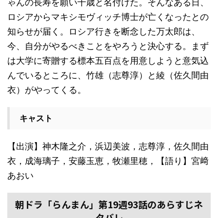
ゃんの長寿を願い千歳と名付けた。そんなある日、
ロシアからマキシモヴィッチ博士が亡くなったとの
知らせが届く。ロシア行きを断念した万太郎は、
今、自分がやるべきことをやろうと決心する。まず
は大学に寄贈する標本五百点を用意しようと意気込
んでいるところに、竹雄（志尊淳）と綾（佐久間由
衣）がやってくる。
キャスト
【出演】神木隆之介，浜辺美波，志尊淳，佐久間由
衣，成海璃子，安藤玉恵，牧瀬里穂，【語り】宮﨑
あおい
朝ドラ「らんまん」第19週93話のあらすじネ
タバレ