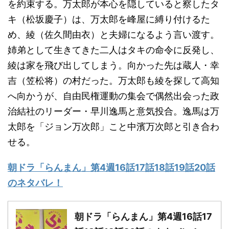
を約束する。万太郎が本心を隠していると察したタ
キ（松坂慶子）は、万太郎を峰屋に縛り付けるた
め、綾（佐久間由衣）と夫婦になるよう言い渡す。
姉弟として生きてきた二人はタキの命令に反発し、
綾は家を飛び出してしまう。向かった先は蔵人・幸
吉（笠松将）の村だった。万太郎も綾を探して高知
へ向かうが、自由民権運動の集会で偶然出会った政
治結社のリーダー・早川逸馬と意気投合。逸馬は万
太郎を「ジョン万次郎」こと中濱万次郎と引き合わ
せる。
朝ドラ「らんまん」第4週16話17話18話19話20話
のネタバレ！
朝ドラ「らんまん」第4週16話17