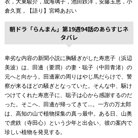
衣，大東駿介，成海璃子，池田鉄洋，安藤玉恵，小
倉久寛，【語り】宮﨑あおい
朝ドラ「らんまん」第19週94話のあらすじネ
タバレ
卑劣な内容の新聞小説に胸騒ぎがした寿恵子（浜辺
美波）は、田邊（要潤）の妻・聡子（中田青渚）の
元へと向かう。田邊家の周りはやじ馬だらけで、警
察が来るほどの騒ぎとなっていた。そんな中、駆け
つけてくれた寿恵子に、聡子は心から感謝するのだ
った。そこへ、田邊が帰ってきて…。一方の万太郎
は、高知の山で植物採集の真っ最中。ある日、山奥
で虎鉄（寺田心）という少年と出会い、彼の案内で
珍しい植物を発見する。