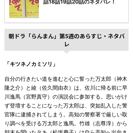
話18話19話20話のネタバレ！
朝ドラ「らんまん」第5週のあらすじ・ネタバ
レ
「キツネノカミソリ」
自分の行きたい道を進むと心に誓った万太郎（神木
隆之介）と綾（佐久間由衣）は、佐川に帰る前に早
川逸馬（宮野真守）の演説会に参加する。思いがけ
ず登壇することになった万太郎は、突如乱入した警
官隊に逮捕されてしまう。高知の警察署で厳しい取
り調べを受ける万太郎と逸馬。竹雄（志尊淳）から
顛末を聞いたタキ（松坂慶子）は自ら高知へ出向き