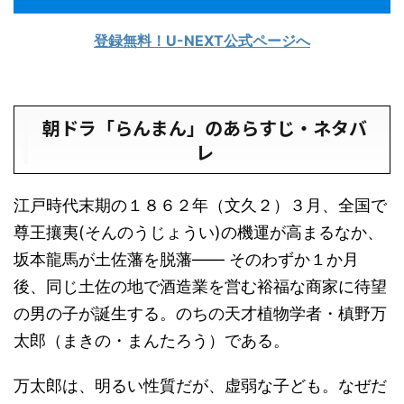
登録無料！U-NEXT公式ページへ
朝ドラ「らんまん」のあらすじ・ネタバ
レ
江戸時代末期の１８６２年（文久２）３月、全国で
尊王攘夷(そんのうじょうい)の機運が高まるなか、
坂本龍馬が土佐藩を脱藩―― そのわずか１か月
後、同じ土佐の地で酒造業を営む裕福な商家に待望
の男の子が誕生する。のちの天才植物学者・槙野万
太郎（まきの・まんたろう）である。
万太郎は、明るい性質だが、虚弱な子ども。なぜだ