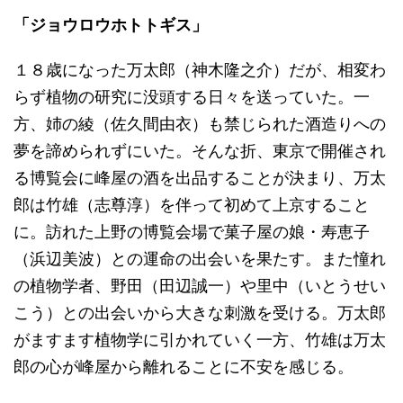
「ジョウロウホトトギス」
１８歳になった万太郎（神木隆之介）だが、相変わ
らず植物の研究に没頭する日々を送っていた。一
方、姉の綾（佐久間由衣）も禁じられた酒造りへの
夢を諦められずにいた。そんな折、東京で開催され
る博覧会に峰屋の酒を出品することが決まり、万太
郎は竹雄（志尊淳）を伴って初めて上京すること
に。訪れた上野の博覧会場で菓子屋の娘・寿恵子
（浜辺美波）との運命の出会いを果たす。また憧れ
の植物学者、野田（田辺誠一）や里中（いとうせい
こう）との出会いから大きな刺激を受ける。万太郎
がますます植物学に引かれていく一方、竹雄は万太
郎の心が峰屋から離れることに不安を感じる。