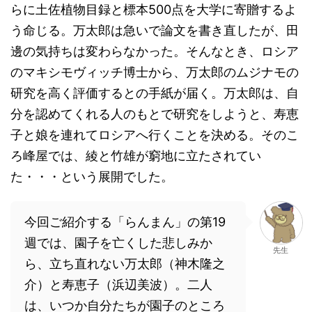
らに土佐植物目録と標本500点を大学に寄贈するよ
う命じる。万太郎は急いで論文を書き直したが、田
邊の気持ちは変わらなかった。そんなとき、ロシア
のマキシモヴィッチ博士から、万太郎のムジナモの
研究を高く評価するとの手紙が届く。万太郎は、自
分を認めてくれる人のもとで研究をしようと、寿恵
子と娘を連れてロシアへ行くことを決める。そのこ
ろ峰屋では、綾と竹雄が窮地に立たされてい
た・・・という展開でした。
今回ご紹介する「らんまん」の第19
週では、園子を亡くした悲しみか
先生
ら、立ち直れない万太郎（神木隆之
介）と寿恵子（浜辺美波）。二人
は、いつか自分たちが園子のところ