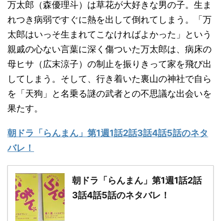
万太郎（森優理斗）は草花が大好きな男の子。生ま
れつき病弱ですぐに熱を出して倒れてしまう。「万
太郎はいっそ生まれてこなければよかった」という
親戚の心ない言葉に深く傷ついた万太郎は、病床の
母ヒサ（広末涼子）の制止を振りきって家を飛び出
してしまう。そして、行き着いた裏山の神社で自ら
を「天狗」と名乗る謎の武者との不思議な出会いを
果たす。
朝ドラ「らんまん」第1週1話2話3話4話5話のネタ
バレ！
朝ドラ「らんまん」第1週1話2話
3話4話5話のネタバレ！