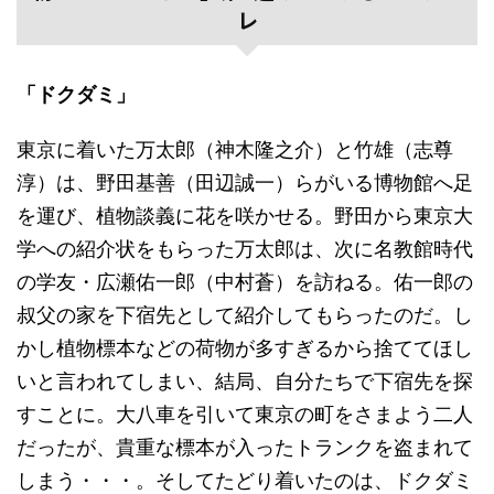
レ
「ドクダミ」
東京に着いた万太郎（神木隆之介）と竹雄（志尊
淳）は、野田基善（田辺誠一）らがいる博物館へ足
を運び、植物談義に花を咲かせる。野田から東京大
学への紹介状をもらった万太郎は、次に名教館時代
の学友・広瀬佑一郎（中村蒼）を訪ねる。佑一郎の
叔父の家を下宿先として紹介してもらったのだ。し
かし植物標本などの荷物が多すぎるから捨ててほし
いと言われてしまい、結局、自分たちで下宿先を探
すことに。大八車を引いて東京の町をさまよう二人
だったが、貴重な標本が入ったトランクを盗まれて
しまう・・・。そしてたどり着いたのは、ドクダミ