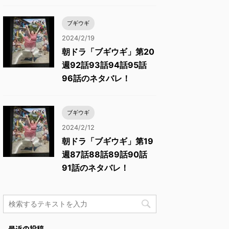
ブギウギ
2024/2/19
朝ドラ「ブギウギ」第20
週92話93話94話95話
96話のネタバレ！
ブギウギ
2024/2/12
朝ドラ「ブギウギ」第19
週87話88話89話90話
91話のネタバレ！
最近の投稿