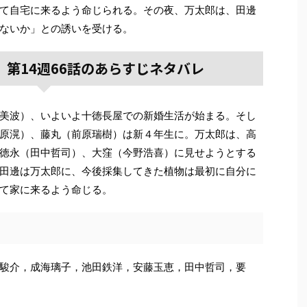
て自宅に来るよう命じられる。その夜、万太郎は、田邊
ないか」との誘いを受ける。
第14週66話のあらすじネタバレ
美波）、いよいよ十徳長屋での新婚生活が始まる。そし
原滉）、藤丸（前原瑞樹）は新４年生に。万太郎は、高
徳永（田中哲司）、大窪（今野浩喜）に見せようとする
田邊は万太郎に、今後採集してきた植物は最初に自分に
て家に来るよう命じる。
駿介，成海璃子，池田鉄洋，安藤玉恵，田中哲司，要