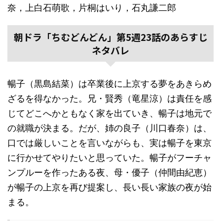
奈，上白石萌歌，片桐はいり，石丸謙二郎
朝ドラ「ちむどんどん」第5週23話のあらすじ
ネタバレ
暢子（黒島結菜）は卒業後に上京する夢をあきらめ
ざるを得なかった。兄・賢秀（竜星涼）は責任を感
じてどこへかともなく家を出ていき、暢子は地元で
の就職が決まる。だが、姉の良子（川口春奈）は、
口では厳しいことを言いながらも、実は暢子を東京
に行かせてやりたいと思っていた。暢子がフーチャ
ンプルーを作ったある夜、母・優子（仲間由紀恵）
が暢子の上京を再び提案し、長い長い家族の夜が始
まる。