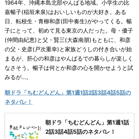
1964年、沖縄本島北部やんばる地域。小学生の比
嘉暢子(稲垣来泉)はおいしいものが大好き。ある
日、転校生・青柳和彦(田中奏生)がやってくる。暢
子にとって、初めて見る東京の人だった。母・優子
(仲間由紀恵)と父・賢三(大森南朋)もともに、和彦
の父・史彦(戸次重幸)と家族どうしの付き合いが始
まるが、肝心の和彦はやんばるでの暮らしが楽しく
なさそう。暢子は何とか和彦の心を開かせようと試
みるが…。
朝ドラ「ちむどんどん」第1週1話2話3話4話5話の
ネタバレ！
朝ドラ「ちむどんどん」第1週1話
2話3話4話5話のネタバレ！