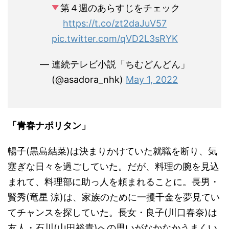
第４週のあらすじをチェック
https://t.co/zt2daJuV57
pic.twitter.com/qVD2L3sRYK
— 連続テレビ小説「ちむどんどん」
(@asadora_nhk)
May 1, 2022
「青春ナポリタン」
暢子(黒島結菜)は決まりかけていた就職を断り、気
塞ぎな日々を過ごしていた。だが、料理の腕を見込
まれて、料理部に助っ人を頼まれることに。長男・
賢秀(竜星 涼)は、家族のために一攫千金を夢見てい
てチャンスを探していた。長女・良子(川口春奈)は
友人・石川(山田裕貴)への思いがなかなかうまくい