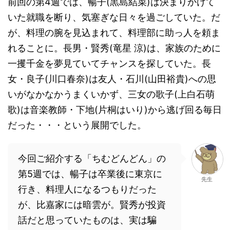
前回の第4週では、暢子(黒島結菜)は決まりかけて
いた就職を断り、気塞ぎな日々を過ごしていた。だ
が、料理の腕を見込まれて、料理部に助っ人を頼ま
れることに。長男・賢秀(竜星 涼)は、家族のために
一攫千金を夢見ていてチャンスを探していた。長
女・良子(川口春奈)は友人・石川(山田裕貴)への思
いがなかなかうまくいかず、三女の歌子(上白石萌
歌)は音楽教師・下地(片桐はいり)から逃げ回る毎日
だった・・・という展開でした。
今回ご紹介する「ちむどんどん」の
第5週では、暢子は卒業後に東京に
先生
行き、料理人になるつもりだった
が、比嘉家には暗雲が。賢秀が投資
話だと思っていたものは、実は騙