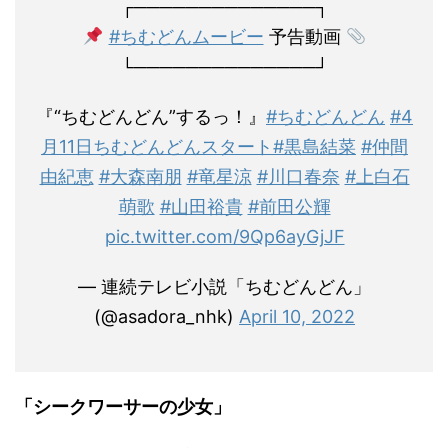
┌──────────────┐
#ちむどんムービー
予告動画
└──────────────┘
『“ちむどんどん”するっ！』
#ちむどんどん
#4
月11日ちむどんどんスタート
#黒島結菜
#仲間
由紀恵
#大森南朋
#竜星涼
#川口春奈
#上白石
萌歌
#山田裕貴
#前田公輝
pic.twitter.com/9Qp6ayGjJF
— 連続テレビ小説「ちむどんどん」
(@asadora_nhk)
April 10, 2022
「シークワーサーの少女」