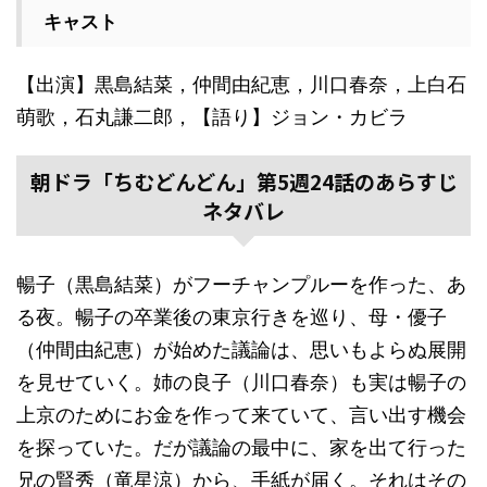
キャスト
【出演】黒島結菜，仲間由紀恵，川口春奈，上白石
萌歌，石丸謙二郎，【語り】ジョン・カビラ
朝ドラ「ちむどんどん」第5週24話のあらすじ
ネタバレ
暢子（黒島結菜）がフーチャンプルーを作った、あ
る夜。暢子の卒業後の東京行きを巡り、母・優子
（仲間由紀恵）が始めた議論は、思いもよらぬ展開
を見せていく。姉の良子（川口春奈）も実は暢子の
上京のためにお金を作って来ていて、言い出す機会
を探っていた。だが議論の最中に、家を出て行った
兄の賢秀（竜星涼）から、手紙が届く。それはその