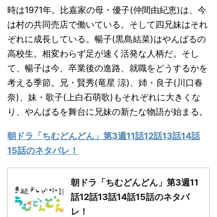
時は1971年。比嘉家の母・優子(仲間由紀恵)は、今
は村の共同売店で働いている。そして四兄妹はそれ
ぞれに成長している。暢子(黒島結菜)はやんばるの
高校生。相変わらず足が速く活発な人柄だ。そし
て、暢子は今、卒業後の進路、就職をどうするかを
考える季節。兄・賢秀(竜星 涼)、姉・良子(川口春
奈)、妹・歌子(上白石萌歌)もそれぞれに大きくな
り、やんばるを舞台に兄妹の新たな物語が始まる。
朝ドラ「ちむどんどん」第3週11話12話13話14話
15話のネタバレ！
朝ドラ「ちむどんどん」第3週11
話12話13話14話15話のネタバ
レ！