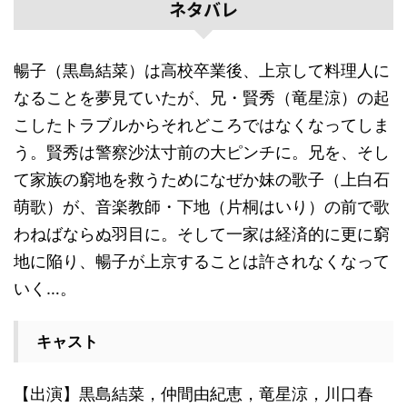
ネタバレ
暢子（黒島結菜）は高校卒業後、上京して料理人に
なることを夢見ていたが、兄・賢秀（竜星涼）の起
こしたトラブルからそれどころではなくなってしま
う。賢秀は警察沙汰寸前の大ピンチに。兄を、そし
て家族の窮地を救うためになぜか妹の歌子（上白石
萌歌）が、音楽教師・下地（片桐はいり）の前で歌
わねばならぬ羽目に。そして一家は経済的に更に窮
地に陥り、暢子が上京することは許されなくなって
いく…。
キャスト
【出演】黒島結菜，仲間由紀恵，竜星涼，川口春