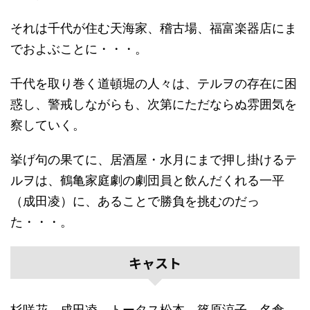
それは千代が住む天海家、稽古場、福富楽器店にま
でおよぶことに・・・。
千代を取り巻く道頓堀の人々は、テルヲの存在に困
惑し、警戒しながらも、次第にただならぬ雰囲気を
察していく。
挙げ句の果てに、居酒屋・水月にまで押し掛けるテ
ルヲは、鶴亀家庭劇の劇団員と飲んだくれる一平
（成田凌）に、あることで勝負を挑むのだっ
た・・・。
キャスト
杉咲花，成田凌，トータス松本，篠原涼子，名倉