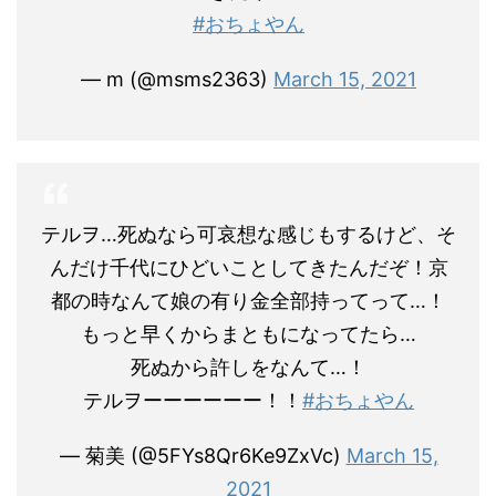
#おちょやん
— m (@msms2363)
March 15, 2021
テルヲ…死ぬなら可哀想な感じもするけど、そ
んだけ千代にひどいことしてきたんだぞ！京
都の時なんて娘の有り金全部持ってって…！
もっと早くからまともになってたら…
死ぬから許しをなんて…！
テルヲーーーーーー！！
#おちょやん
— 菊美 (@5FYs8Qr6Ke9ZxVc)
March 15,
2021