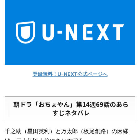
登録無料！U-NEXT公式ページへ
朝ドラ「おちょやん」第14週69話のあら
すじネタバレ
千之助（星田英利）と万太郎（板尾創路）の因縁