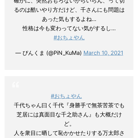
確かに、突然おもろないからいらん、って切
るのは酷いやり方だけど、千さんにも問題は
あった気もするよね…
性格は今も変わってない気がするし…
#おちょやん
— ぴんくま (@PiN_KuMa)
March 10, 2021
#おちょやん
千代ちゃん曰く千代『身勝手で無茶苦茶でも
芝居には真面目な千之助さん』も大概だけ
ど。
人を衆目に晒して恥かかせたりする万太郎さ