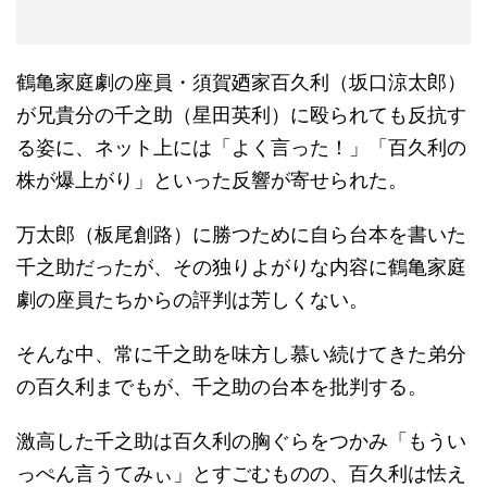
鶴亀家庭劇の座員・須賀廼家百久利（坂口涼太郎）
が兄貴分の千之助（星田英利）に殴られても反抗す
る姿に、ネット上には「よく言った！」「百久利の
株が爆上がり」といった反響が寄せられた。
万太郎（板尾創路）に勝つために自ら台本を書いた
千之助だったが、その独りよがりな内容に鶴亀家庭
劇の座員たちからの評判は芳しくない。
そんな中、常に千之助を味方し慕い続けてきた弟分
の百久利までもが、千之助の台本を批判する。
激高した千之助は百久利の胸ぐらをつかみ「もうい
っぺん言うてみぃ」とすごむものの、百久利は怯え