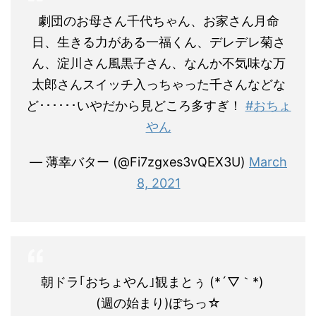
劇団のお母さん千代ちゃん、お家さん月命
日、生きる力がある一福くん、デレデレ菊さ
ん、淀川さん風黒子さん、なんか不気味な万
太郎さんスイッチ入っちゃった千さんなどな
ど･･････いやだから見どころ多すぎ！
#おちょ
やん
— 薄幸バター (@Fi7zgxes3vQEX3U)
March
8, 2021
朝ドラ｢おちょやん｣観まとぅ (*´▽｀*)ゞ
(週の始まり)ぽちっ☆