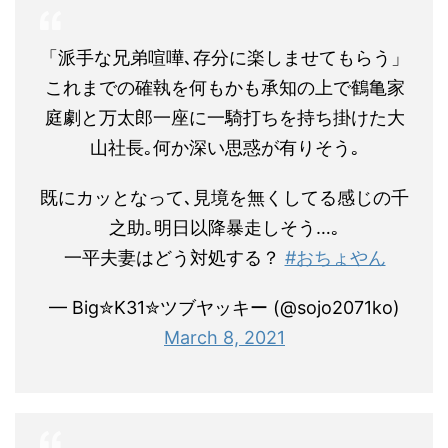
「派手な兄弟喧嘩､存分に楽しませてもらう」
これまでの確執を何もかも承知の上で鶴亀家
庭劇と万太郎一座に一騎打ちを持ち掛けた大
山社長｡何か深い思惑が有りそう｡
既にカッとなって､見境を無くしてる感じの千
之助｡明日以降暴走しそう…｡
一平夫妻はどう対処する？
#おちょやん
— Big✮K31✮ツブヤッキー (@sojo2071ko)
March 8, 2021