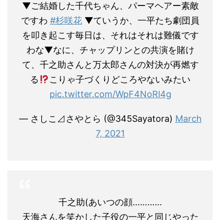
▼ご結婚した千代ちゃん、パーマヘアー素敵
ですわ
#杉咲花
▼ていうか、一平たち劇団員
を叩き起こす毎日は、それはそれは難儀です
わな▼なに、チャップリンとの共演を賭け
て、千之助さんと万太郎さんの対決が再燃す
る
こりゃ子づくりどころやないみたい
pic.twitter.com/WpF4NoRl4g
— さしこ⊿さやとら (@345Sayatora)
March
7, 2021
千之助(あいつの顔…………
天海さんを笑かした子役の一平と同じやった