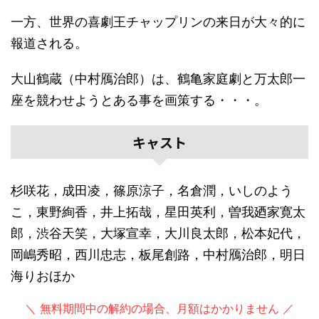
一方、世界の喜劇王チャップリンの来日が大々的に
報道される。
大山鶴蔵（中村鴈治郎）は、鶴亀家庭劇と万太郎一
座を競わせようとある事を画策する・・・。
キャスト
杉咲花，成田凌，篠原涼子，名倉潤，いしのよう
こ，東野絢香，井上拓哉，星田英利，曽我廼家寛太
郎，渋谷天笑，大塚宣幸，大川良太郎，松本妃代，
岡嶋秀昭，西川忠志，板尾創路，中村鴈治郎，明日
海りおほか
＼ 無料期間中の解約の場合、月額はかかりません ／