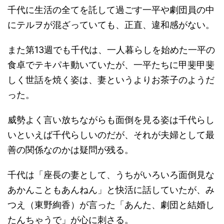
千代に生活の全てを託して過ごす一平や劇団員の中
にテルヲが混ざっていても、正直、違和感がない。
また第13週でも千代は、一人暮らしを始めた一平の
食卓でテキパキ動いていたが、一平たちに甲斐甲斐
しく世話を焼く姿は、妻というよりお茶子のようだ
った。
威勢よく言い放ちながらも面倒を見る姿は千代らし
いといえば千代らしいのだが、それが夫婦として最
善の関係なのかは疑問が残る。
千代は「座長の妻として、うちがいろいろ面倒見な
あかんこともあんねん」と快活に話していたが、み
つえ（東野絢香）が言った「あんた、劇団と結婚し
たんちゃうで」が心に刺さる。