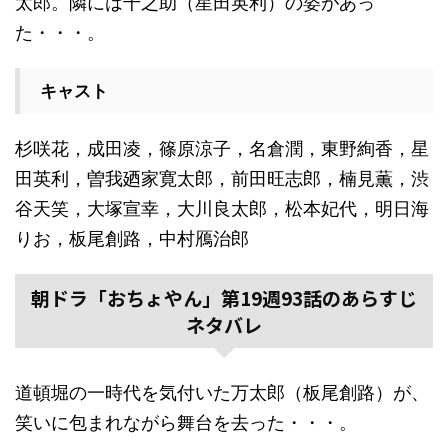
太郎。隣には千之助（星田英利）の姿があっ
た・・・。
キャスト
杉咲花，成田凌，篠原涼子，名倉潤，東野絢香，星
田英利，曽我廼家寛太郎，前田旺志郎，楠見薫，渋
谷天笑，大塚宣幸，大川良太郎，松本妃代，明日海
りお，板尾創路，中村鴈治郎
朝ドラ「おちょやん」第19週93話のあらすじ
ネタバレ
道頓堀の一時代を気付いた万太郎（板尾創路）が、
笑いに包まれながら舞台を去った・・・。