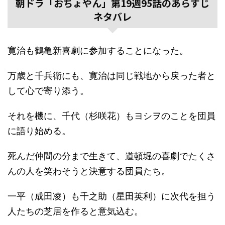
朝ドラ「おちょやん」第19週95話のあらすじ
ネタバレ
寛治も鶴亀新喜劇に参加することになった。
万歳と千兵衛にも、寛治は同じ戦地から戻った者と
して心で寄り添う。
それを機に、千代（杉咲花）もヨシヲのことを団員
に語り始める。
死んだ仲間の分まで生きて、道頓堀の喜劇でたくさ
んの人を笑わそうと決意する団員たち。
一平（成田凌）も千之助（星田英利）に次代を担う
人たちの芝居を作ると意気込む。