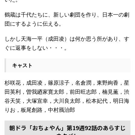
鶴蔵は千代たちに、新しい劇団を作り、日本一の劇
団にするように伝える。
しかし天海一平（成田凌）は何か思う所があり、す
ぐに返事をしない・・・。
キャスト
杉咲花，成田凌，篠原涼子，名倉潤，東野絢香，星
田英利，曽我廼家寛太郎，前田旺志郎，楠見薫，渋
谷天笑，大塚宣幸，大川良太郎，松本妃代，明日海
りお，板尾創路，中村鴈治郎
朝ドラ「おちょやん」第19週92話のあらすじ