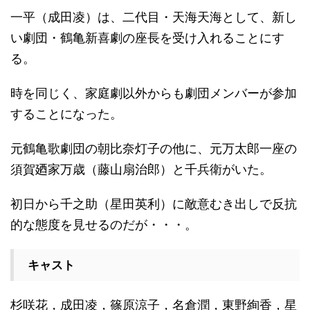
一平（成田凌）は、二代目・天海天海として、新し
い劇団・鶴亀新喜劇の座長を受け入れることにす
る。
時を同じく、家庭劇以外からも劇団メンバーが参加
することになった。
元鶴亀歌劇団の朝比奈灯子の他に、元万太郎一座の
須賀廼家万歳（藤山扇治郎）と千兵衛がいた。
初日から千之助（星田英利）に敵意むき出しで反抗
的な態度を見せるのだが・・・。
キャスト
杉咲花，成田凌，篠原涼子，名倉潤，東野絢香，星