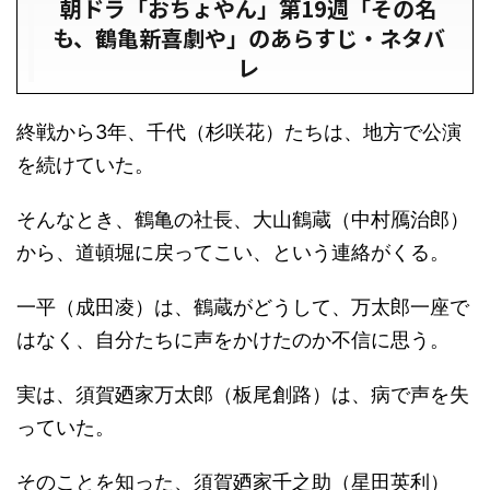
朝ドラ「おちょやん」第19週「その名
も、鶴亀新喜劇や」のあらすじ・ネタバ
レ
終戦から3年、千代（杉咲花）たちは、地方で公演
を続けていた。
そんなとき、鶴亀の社長、大山鶴蔵（中村鴈治郎）
から、道頓堀に戻ってこい、という連絡がくる。
一平（成田凌）は、鶴蔵がどうして、万太郎一座で
はなく、自分たちに声をかけたのか不信に思う。
実は、須賀廼家万太郎（板尾創路）は、病で声を失
っていた。
そのことを知った、須賀廼家千之助（星田英利）