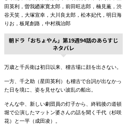
田英利，曽我廼家寛太郎，前田旺志郎，楠見薫，渋
谷天笑，大塚宣幸，大川良太郎，松本妃代，明日海
りお，板尾創路，中村鴈治郎
朝ドラ「おちょやん」第19週94話のあらすじ
ネタバレ
万歳と千兵衛は初日以来、稽古場に顔を出さない。
一方、千之助（星田英利）も稽古で台詞が出なかっ
た日を境に、姿を見せない波乱の船出。
そんな中、新しい劇団員の灯子から、終戦後の道頓
堀で公演したマットン婆さんの話を聞く千代（杉咲
花）と一平（成田凌）。