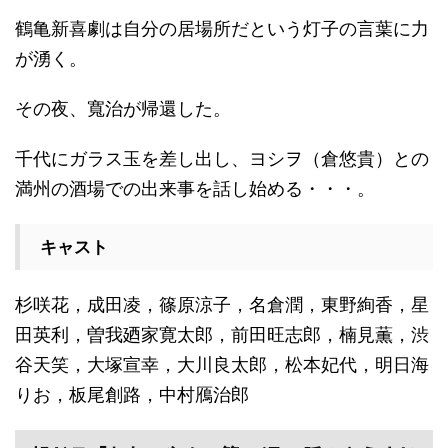
鶴亀新喜劇は自分の居場所だという灯子の言葉に力
が湧く。
その夜、寬治が帰還した。
千代にガラス玉を差し出し、ヨシヲ（倉悠貴）との
満州の酒場での出来事を話し始める・・・。
キャスト
杉咲花，成田凌，篠原涼子，名倉潤，東野絢香，星
田英利，曽我廼家寛太郎，前田旺志郎，楠見薫，渋
谷天笑，大塚宣幸，大川良太郎，松本妃代，明日海
りお，板尾創路，中村鴈治郎