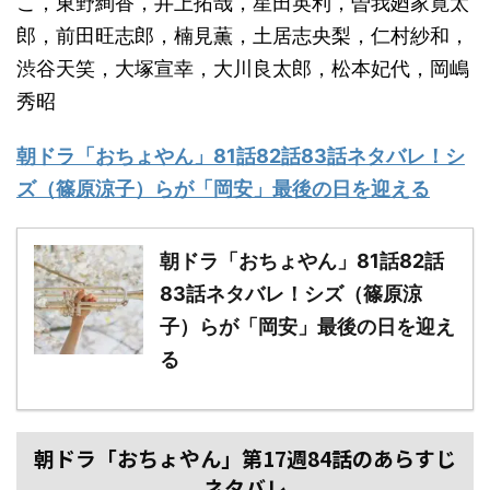
こ，東野絢香，井上拓哉，星田英利，曽我廼家寛太
郎，前田旺志郎，楠見薫，土居志央梨，仁村紗和，
渋谷天笑，大塚宣幸，大川良太郎，松本妃代，岡嶋
秀昭
朝ドラ「おちょやん」81話82話83話ネタバレ！シ
ズ（篠原涼子）らが「岡安」最後の日を迎える
朝ドラ「おちょやん」81話82話
83話ネタバレ！シズ（篠原涼
子）らが「岡安」最後の日を迎え
る
朝ドラ「おちょやん」第17週84話のあらすじ
ネタバレ