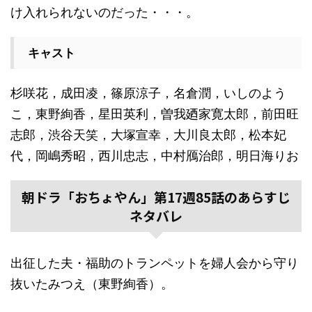
け入れられないのだった・・・。
キャスト
杉咲花，成田凌，篠原涼子，名倉潤，いしのよう
こ，東野絢香，星田英利，曽我廼家寛太郎，前田旺
志郎，渋谷天笑，大塚宣幸，大川良太郎，松本妃
代，岡嶋秀昭，西川忠志，中村鴈治郎，明日海りお
朝ドラ「おちょやん」第17週85話のあらすじ
ネタバレ
出征した夫・福助のトランペットを婦人会から守り
抜いたみつえ（東野絢香）。