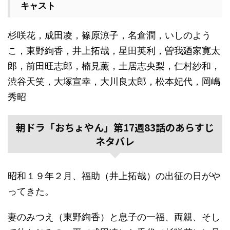
キャスト
杉咲花，成田凌，篠原涼子，名倉潤，いしのよう
こ，東野絢香，井上拓哉，星田英利，曽我廼家寛太
郎，前田旺志郎，楠見薫，土居志央梨，仁村紗和，
渋谷天笑，大塚宣幸，大川良太郎，松本妃代，岡嶋
秀昭
朝ドラ「おちょやん」第17週83話のあらすじ
ネタバレ
昭和１９年２月、福助（井上拓哉）の出征の日がや
ってきた。
妻のみつえ（東野絢香）と息子の一福、両親、そし