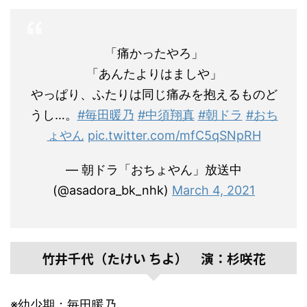
「痛かったやろ」
「あんたよりはましや」
やっぱり、ふたりは同じ痛みを抱えるものど
うし…。
#毎田暖乃
#中須翔真
#朝ドラ
#おち
ょやん
pic.twitter.com/mfC5qSNpRH
— 朝ドラ「おちょやん」放送中
(@asadora_bk_nhk)
March 4, 2021
竹井千代（たけい ちよ） 演：杉咲花
※幼少期：毎田暖乃