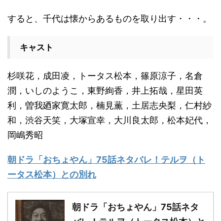
すると、千代は懐からあるものを取り出す・・・。
キャスト
杉咲花，成田凌，トータス松本，篠原涼子，名倉
潤，いしのようこ，東野絢香，井上拓哉，星田英
利，曽我廼家寛太郎，楠見薫，土居志央梨，仁村紗
和，渋谷天笑，大塚宣幸，大川良太郎，松本妃代，
岡嶋秀昭
朝ドラ「おちょやん」75話ネタバレ！テルヲ（ト
ータス松本）との別れ
朝ドラ「おちょやん」75話ネタ