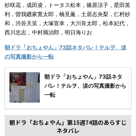
杉咲花，成田凌，トータス松本，篠原涼子，星田英
利，曽我廼家寛太郎，楠見薫，土居志央梨，仁村紗
和，渋谷天笑，大塚宣幸，大川良太郎，松本妃代，
西川忠志，中村鴈治郎，明日海りお
朝ドラ「おちょやん」73話ネタバレ！テルヲ、涙
の写真撮影から一転
朝ドラ「おちょやん」73話ネタ
バレ！テルヲ、涙の写真撮影から
一転
朝ドラ「おちょやん」第15週74話のあらすじ
ネタバレ