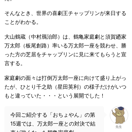
そんなとき、世界の喜劇王チャップリンが来日する
ことがわかる。
大山鶴蔵（中村鴈治郎）は、鶴亀家庭劇と須賀廼家
万太郎（板尾創路）率いる万太郎一座を競わせ、勝
った方の芝居をチャップリンに見に来てもらうと宣
言する。
家庭劇の面々は打倒万太郎一座に向けて盛り上がっ
たが、ひとり千之助（星田英利）の様子だけがいつ
もと違っていた・・・という展開でした！
今回ご紹介する「おちょやん」の第
15週では、万太郎一座との対決で結
先生