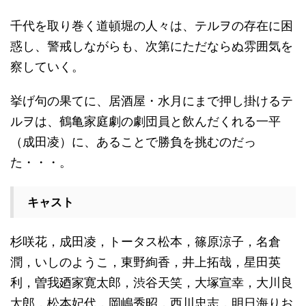
千代を取り巻く道頓堀の人々は、テルヲの存在に困
惑し、警戒しながらも、次第にただならぬ雰囲気を
察していく。
挙げ句の果てに、居酒屋・水月にまで押し掛けるテ
ルヲは、鶴亀家庭劇の劇団員と飲んだくれる一平
（成田凌）に、あることで勝負を挑むのだっ
た・・・。
キャスト
杉咲花，成田凌，トータス松本，篠原涼子，名倉
潤，いしのようこ，東野絢香，井上拓哉，星田英
利，曽我廼家寛太郎，渋谷天笑，大塚宣幸，大川良
太郎，松本妃代，岡嶋秀昭，西川忠志，明日海りお