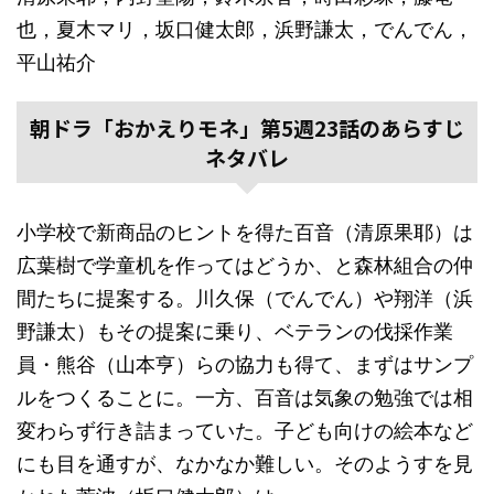
也，夏木マリ，坂口健太郎，浜野謙太，でんでん，
平山祐介
朝ドラ「おかえりモネ」第5週23話のあらすじ
ネタバレ
小学校で新商品のヒントを得た百音（清原果耶）は
広葉樹で学童机を作ってはどうか、と森林組合の仲
間たちに提案する。川久保（でんでん）や翔洋（浜
野謙太）もその提案に乗り、ベテランの伐採作業
員・熊谷（山本亨）らの協力も得て、まずはサンプ
ルをつくることに。一方、百音は気象の勉強では相
変わらず行き詰まっていた。子ども向けの絵本など
にも目を通すが、なかなか難しい。そのようすを見