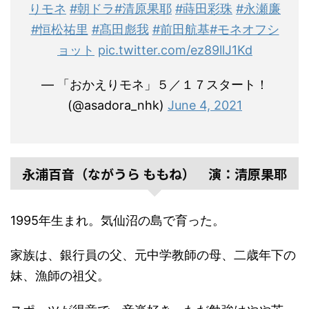
りモネ
#朝ドラ
#清原果耶
#蒔田彩珠
#永瀬廉
#恒松祐里
#髙田彪我
#前田航基
#モネオフシ
ョット
pic.twitter.com/ez89llJ1Kd
— 「おかえりモネ」５／１７スタート！
(@asadora_nhk)
June 4, 2021
永浦百音（ながうら ももね） 演：清原果耶
1995年生まれ。気仙沼の島で育った。
家族は、銀行員の父、元中学教師の母、二歳年下の
妹、漁師の祖父。