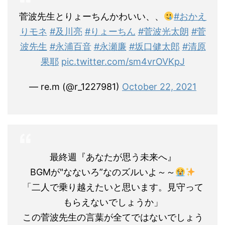
菅波先生とりょーちんかわいい、、
#おかえ
りモネ
#及川亮
#りょーちん
#菅波光太朗
#菅
波先生
#永浦百音
#永瀬廉
#坂口健太郎
#清原
果耶
pic.twitter.com/sm4vrOVKpJ
— re.m (@r_1227981)
October 22, 2021
最終週『あなたが思う未来へ』
BGMが"なないろ”なのズルいよ～～
「二人で乗り越えたいと思います。見守って
もらえないでしょうか」
この菅波先生の言葉が全てではないでしょう