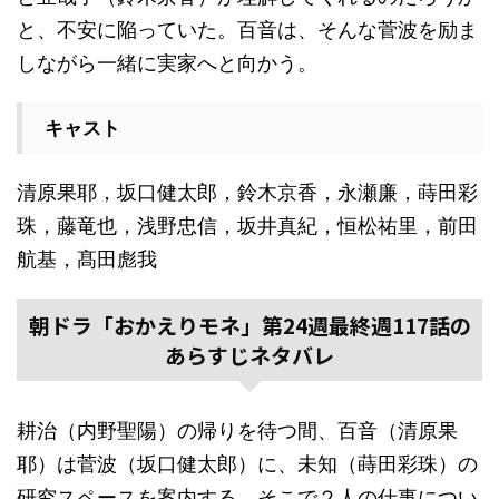
と、不安に陥っていた。百音は、そんな菅波を励ま
しながら一緒に実家へと向かう。
キャスト
清原果耶，坂口健太郎，鈴木京香，永瀬廉，蒔田彩
珠，藤竜也，浅野忠信，坂井真紀，恒松祐里，前田
航基，髙田彪我
朝ドラ「おかえりモネ」第24週最終週117話の
あらすじネタバレ
耕治（内野聖陽）の帰りを待つ間、百音（清原果
耶）は菅波（坂口健太郎）に、未知（蒔田彩珠）の
研究スペースを案内する。そこで２人の仕事につい