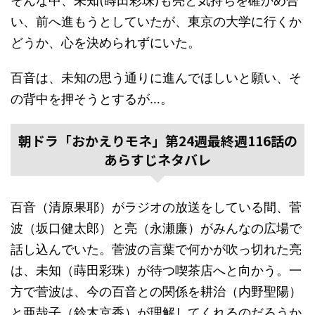
そんな中、未知(蒔田彩珠)も亮と気持ちを確かめ合
い、前へ進もうとしていたが、東京の大学に行くか
どうか、心を決められずにいた。
百音は、未知の思う通りに進んでほしいと願い、そ
の背中を押そうとするが…。
朝ドラ「おかえりモネ」第24週最終週116話の
あらすじネタバレ
百音（清原果耶）がラジオの放送をしている間、菅
波（坂口健太郎）と亮（永瀬廉）がみんなの広場で
話し込んでいた。菅波の言葉で何かが吹っ切れた亮
は、未知（蒔田彩珠）が待つ喫茶店へと向かう。一
方で菅波は、今の百音との関係を耕治（内野聖陽）
と亜哉子（鈴木京香）が理解してくれるのだろうか