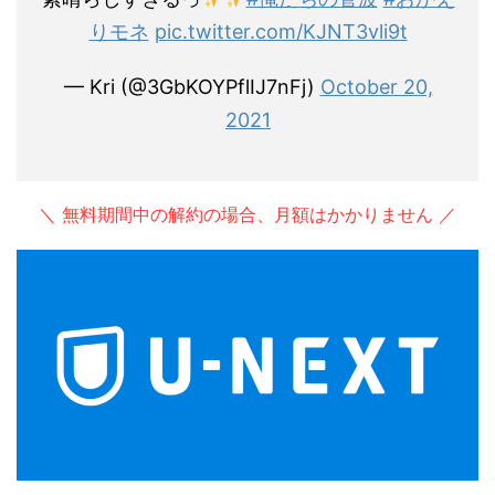
りモネ
pic.twitter.com/KJNT3vli9t
— Kri (@3GbKOYPflIJ7nFj)
October 20,
2021
＼ 無料期間中の解約の場合、月額はかかりません ／