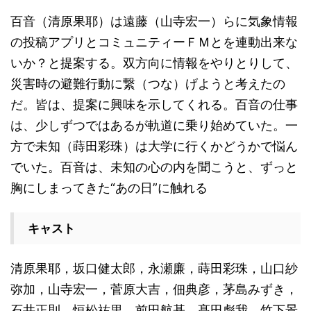
百音（清原果耶）は遠藤（山寺宏一）らに気象情報
の投稿アプリとコミュニティーＦＭとを連動出来な
いか？と提案する。双方向に情報をやりとりして、
災害時の避難行動に繋（つな）げようと考えたの
だ。皆は、提案に興味を示してくれる。百音の仕事
は、少しずつではあるが軌道に乗り始めていた。一
方で未知（蒔田彩珠）は大学に行くかどうかで悩ん
でいた。百音は、未知の心の内を聞こうと、ずっと
胸にしまってきた“あの日”に触れる
キャスト
清原果耶，坂口健太郎，永瀬廉，蒔田彩珠，山口紗
弥加，山寺宏一，菅原大吉，佃典彦，茅島みずき，
石井正則，恒松祐里，前田航基，髙田彪我，竹下景