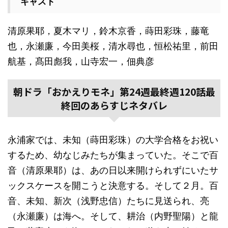
キャスト
清原果耶，夏木マリ，鈴木京香，蒔田彩珠，藤竜
也，永瀬廉，今田美桜，清水尋也，恒松祐里，前田
航基，髙田彪我，山寺宏一，佃典彦
朝ドラ「おかえりモネ」第24週最終週120話最
終回のあらすじネタバレ
永浦家では、未知（蒔田彩珠）の大学合格をお祝い
するため、幼なじみたちが集まっていた。そこで百
音（清原果耶）は、あの日以来開けられずにいたサ
ックスケースを開こうと決意する。そして２月。百
音、未知、新次（浅野忠信）たちに見送られ、亮
（永瀬廉）は海へ。そして、耕治（内野聖陽）と龍