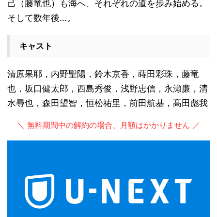
己（藤竜也）も海へ、それぞれの道を歩み始める。
そして数年後…。
キャスト
清原果耶，内野聖陽，鈴木京香，蒔田彩珠，藤竜
也，坂口健太郎，西島秀俊，浅野忠信，永瀬廉，清
水尋也，森田望智，恒松祐里，前田航基，髙田彪我
＼ 無料期間中の解約の場合、月額はかかりません ／