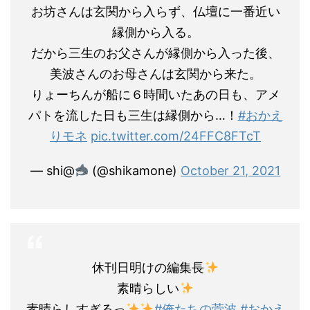
お坊さんは玄関から入らず、仏壇に一番近い
縁側から入る。
だから三生のお父さんが縁側から入った後、
美波さんのお母さんは玄関から来た。
りょーちんが船に６時間いたあの日も、アメ
パトを流した日も三生は縁側から…！
#おかえ
りモネ
pic.twitter.com/24FFC8FTcT
— shi@
(@shikamone)
October 21, 2021
休刊日明けの編集長
素晴らしい
素晴らしすぎるっ
#俺たちの菅波
#おかえ