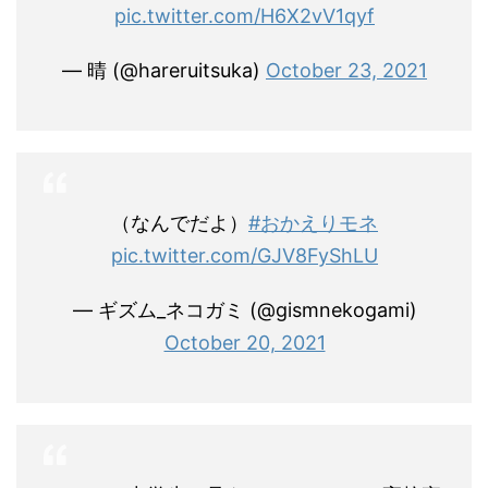
pic.twitter.com/H6X2vV1qyf
— 晴 (@hareruitsuka)
October 23, 2021
（なんでだよ）
#おかえりモネ
pic.twitter.com/GJV8FyShLU
— ギズム_ネコガミ (@gismnekogami)
October 20, 2021