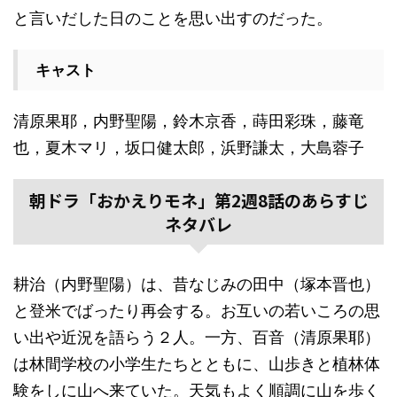
と言いだした日のことを思い出すのだった。
キャスト
清原果耶，内野聖陽，鈴木京香，蒔田彩珠，藤竜
也，夏木マリ，坂口健太郎，浜野謙太，大島蓉子
朝ドラ「おかえりモネ」第2週8話のあらすじ
ネタバレ
耕治（内野聖陽）は、昔なじみの田中（塚本晋也）
と登米でばったり再会する。お互いの若いころの思
い出や近況を語らう２人。一方、百音（清原果耶）
は林間学校の小学生たちとともに、山歩きと植林体
験をしに山へ来ていた。天気もよく順調に山を歩く