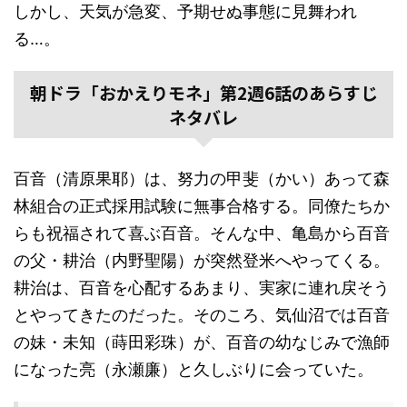
しかし、天気が急変、予期せぬ事態に見舞われ
る…。
朝ドラ「おかえりモネ」第2週6話のあらすじ
ネタバレ
百音（清原果耶）は、努力の甲斐（かい）あって森
林組合の正式採用試験に無事合格する。同僚たちか
らも祝福されて喜ぶ百音。そんな中、亀島から百音
の父・耕治（内野聖陽）が突然登米へやってくる。
耕治は、百音を心配するあまり、実家に連れ戻そう
とやってきたのだった。そのころ、気仙沼では百音
の妹・未知（蒔田彩珠）が、百音の幼なじみで漁師
になった亮（永瀬廉）と久しぶりに会っていた。