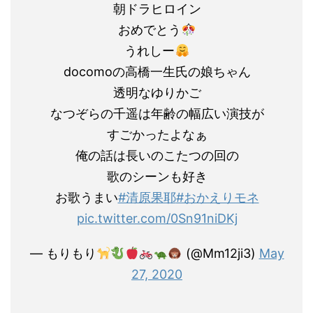
朝ドラヒロイン
おめでとう
うれしー
docomoの高橋一生氏の娘ちゃん
透明なゆりかご
なつぞらの千遥は年齢の幅広い演技が
すごかったよなぁ
俺の話は長いのこたつの回の
歌のシーンも好き
お歌うまい
#清原果耶
#おかえりモネ
pic.twitter.com/0Sn91niDKj
— もりもり
(@Mm12ji3)
May
27, 2020