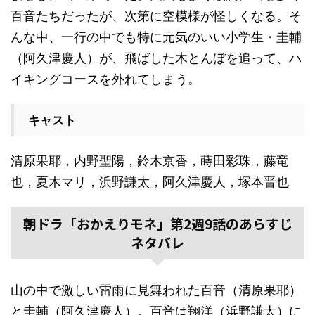
百音たちだったが、次第に空模様が怪しくなる。そ
んな中、一行の中でも特に元気のいい小学生・圭輔
（阿久津慶人）が、飛ばした木とんぼを追って、ハ
イキングコースを外れてしまう。
キャスト
清原果耶，内野聖陽，鈴木京香，蒔田彩珠，藤竜
也，夏木マリ，浜野謙太，阿久津慶人，塚本晋也
朝ドラ「おかえりモネ」第2週9話のあらすじ
ネタバレ
山の中で激しい雷雨に見舞われた百音（清原果耶）
と圭輔（阿久津慶人）。百音は翔洋（浜野謙太）に