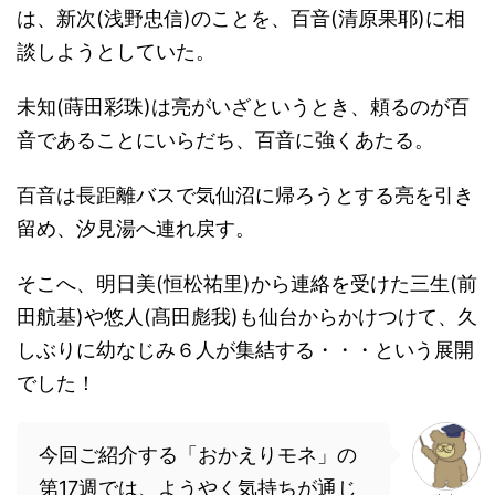
は、新次(浅野忠信)のことを、百音(清原果耶)に相
談しようとしていた。
未知(蒔田彩珠)は亮がいざというとき、頼るのが百
音であることにいらだち、百音に強くあたる。
百音は長距離バスで気仙沼に帰ろうとする亮を引き
留め、汐見湯へ連れ戻す。
そこへ、明日美(恒松祐里)から連絡を受けた三生(前
田航基)や悠人(髙田彪我)も仙台からかけつけて、久
しぶりに幼なじみ６人が集結する・・・という展開
でした！
今回ご紹介する「おかえりモネ」の
第17週では、ようやく気持ちが通じ