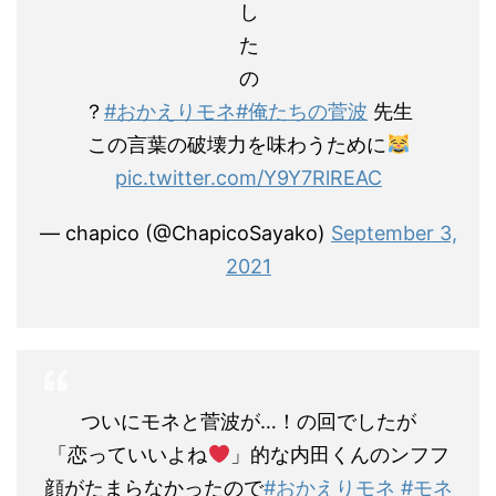
し
た
の
？
#おかえりモネ
#俺たちの菅波
先生
この言葉の破壊力を味わうために
pic.twitter.com/Y9Y7RlREAC
— chapico (@ChapicoSayako)
September 3,
2021
ついにモネと菅波が…！の回でしたが
「恋っていいよね
」的な内田くんのンフフ
顔がたまらなかったので
#おかえりモネ
#モネ