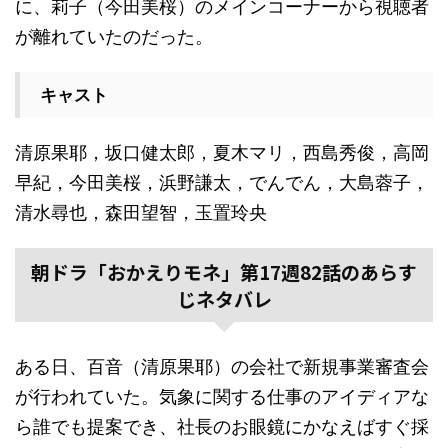
に、莉子（今田美桜）のメインコーナーから視聴者
が離れていたのだった。
キャスト
清原果耶，坂口健太郎，夏木マリ，西島秀俊，高岡
早紀，今田美桜，浜野謙太，でんでん，大島蓉子，
清水尋也，森田望智，玉置玲央
朝ドラ「おかえりモネ」第17週82話のあらす
じネタバレ
ある日、百音（清原果耶）の会社で新規事業審査会
が行われていた。気象に関する仕事のアイディアな
ら誰でも提案でき、社長のお眼鏡にかなえばすぐ採