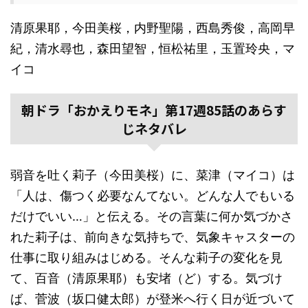
清原果耶，今田美桜，内野聖陽，西島秀俊，高岡早
紀，清水尋也，森田望智，恒松祐里，玉置玲央，マ
イコ
朝ドラ「おかえりモネ」第17週85話のあらす
じネタバレ
弱音を吐く莉子（今田美桜）に、菜津（マイコ）は
「人は、傷つく必要なんてない。どんな人でもいる
だけでいい…」と伝える。その言葉に何か気づかさ
れた莉子は、前向きな気持ちで、気象キャスターの
仕事に取り組みはじめる。そんな莉子の変化を見
て、百音（清原果耶）も安堵（ど）する。気づけ
ば、菅波（坂口健太郎）が登米へ行く日が近づいて