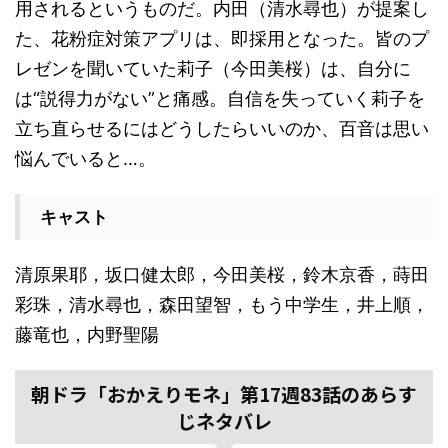
用されるというものだ。内田（清水尋也）が提案し
た、花粉症対策アプリは、即採用となった。皆のプ
レゼンを聞いていた莉子（今田美桜）は、自分に
は“説得力がない”と痛感。自信を失っていく莉子を
立ち直らせるにはどうしたらいいのか、百音は思い
悩んでいると…。
キャスト
清原果耶，坂口健太郎，今田美桜，鈴木京香，蒔田
彩珠，清水尋也，森田望智，もう中学生，井上順，
藤竜也，内野聖陽
朝ドラ「おかえりモネ」第17週83話のあらす
じネタバレ