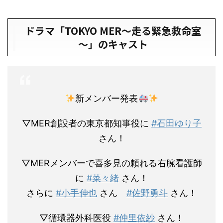
ドラマ「TOKYO MER～走る緊急救命室
～」のキャスト
新メンバー発表
▽MER創設者の東京都知事役に
#石田ゆり子
さん！
▽MERメンバーで喜多見の頼れる右腕看護師
に
#菜々緒
さん！
さらに
#小手伸也
さん
#佐野勇斗
さん！
▽循環器外科医役
#仲里依紗
さん！