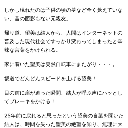
しかし現れたのは子供の頃の夢など全く覚えていな
い、昔の面影もない元親友。
帰り道、望美は結人から、人間はインターネットの
普及した現代社会ですっかり変わってしまったと辛
辣な言葉をかけられる。
家に着いた望美は突然自転車にまたがり・・・。
坂道でどんどんスピードを上げる望美！
目の前に崖が迫った瞬間、結人が呼ぶ声にハッとし
てブレーキをかける！
25年前に戻れると思ったという望美の言葉を聞いた
結人は、時間を失った望美の絶望を知り、無理に大