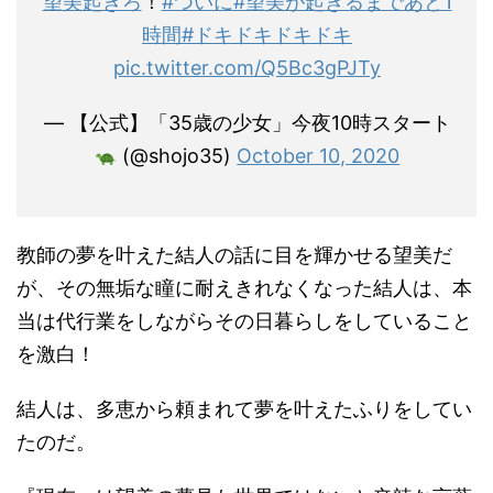
望美起きろ
！
#ついに
#望美が起きるまであと1
時間
#ドキドキドキドキ
pic.twitter.com/Q5Bc3gPJTy
— 【公式】「35歳の少女」今夜10時スタート
(@shojo35)
October 10, 2020
教師の夢を叶えた結人の話に目を輝かせる望美だ
が、その無垢な瞳に耐えきれなくなった結人は、本
当は代行業をしながらその日暮らしをしていること
を激白！
結人は、多恵から頼まれて夢を叶えたふりをしてい
たのだ。