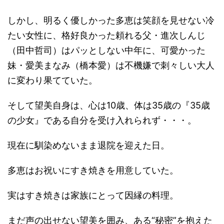
しかし、明るく優しかった多恵は笑顔を見せない冷
たい女性に、格好良かった頼れる父・進次しんじ
（田中哲司）はパッとしない中年に、可愛かった
妹・愛美まなみ（橋本愛）は不機嫌で刺々しい大人
に変わり果てていた。
そして望美自身は、心は10歳、体は35歳の『35歳
の少女』である自分を受け入れられず・・・。
現在に馴染めないまま退院を迎えた日。
多恵はお祝いにすき焼きを用意していた。
実はすき焼きは家族にとって因縁の料理。
まだ声の出せない望美を囲み、ある“秘密”を抱えた