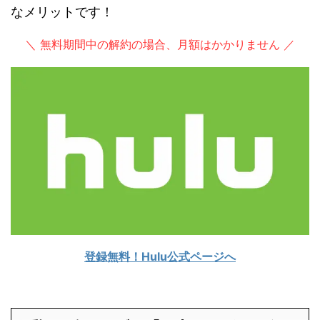
なメリットです！
＼ 無料期間中の解約の場合、月額はかかりません ／
登録無料！Hulu公式ページへ