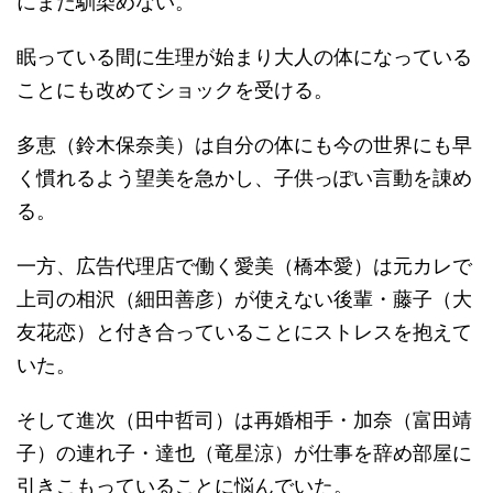
にまだ馴染めない。
眠っている間に生理が始まり大人の体になっている
ことにも改めてショックを受ける。
多恵（鈴木保奈美）は自分の体にも今の世界にも早
く慣れるよう望美を急かし、子供っぽい言動を諌め
る。
一方、広告代理店で働く愛美（橋本愛）は元カレで
上司の相沢（細田善彦）が使えない後輩・藤子（大
友花恋）と付き合っていることにストレスを抱えて
いた。
そして進次（田中哲司）は再婚相手・加奈（富田靖
子）の連れ子・達也（竜星涼）が仕事を辞め部屋に
引きこもっていることに悩んでいた。