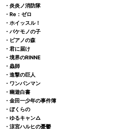
・炎炎ノ消防隊
・Re：ゼロ
・ホイッスル！
・バケモノの子
・ピアノの森
・君に届け
・境界のRINNE
・蟲師
・進撃の巨人
・ワンパンマン
・幽遊白書
・金田一少年の事件簿
・ぼくらの
・ゆるキャン△
・涼宮ハルヒの憂鬱