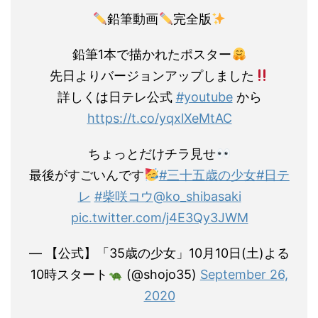
鉛筆動画
完全版
鉛筆1本で描かれたポスター
先日よりバージョンアップしました
詳しくは日テレ公式
#youtube
から
https://t.co/yqxlXeMtAC
ちょっとだけチラ見せ
最後がすごいんです
#三十五歳の少女
#日テ
レ
#柴咲コウ
@ko_shibasaki
pic.twitter.com/j4E3Qy3JWM
— 【公式】「35歳の少女」10月10日(土)よる
10時スタート
(@shojo35)
September 26,
2020