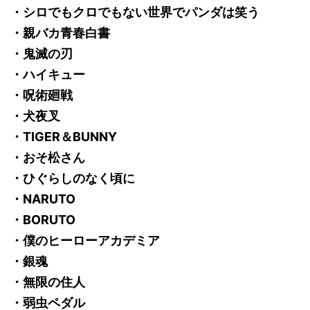
・シロでもクロでもない世界でパンダは笑う
・親バカ青春白書
・鬼滅の刃
・ハイキュー
・呪術廻戦
・犬夜叉
・TIGER＆BUNNY
・おそ松さん
・ひぐらしのなく頃に
・NARUTO
・BORUTO
・僕のヒーローアカデミア
・銀魂
・無限の住人
・弱虫ペダル