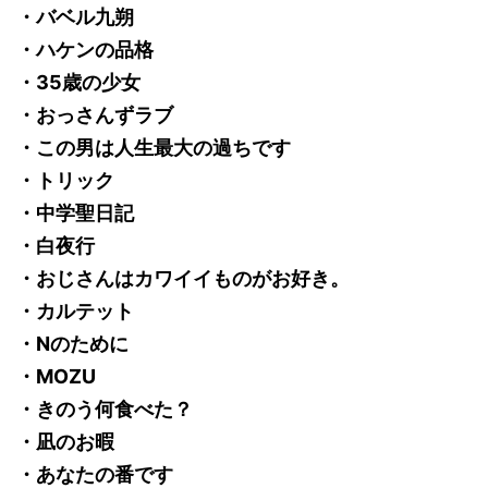
・バベル九朔
・ハケンの品格
・35歳の少女
・おっさんずラブ
・この男は人生最大の過ちです
・トリック
・中学聖日記
・白夜行
・おじさんはカワイイものがお好き。
・カルテット
・Nのために
・MOZU
・きのう何食べた？
・凪のお暇
・あなたの番です