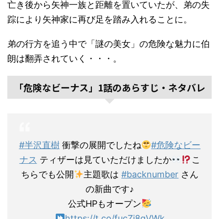
亡き後から矢神一族と距離を置いていたが、弟の失
踪により矢神家に再び足を踏み入れることに。
弟の行方を追う中で「謎の美女」の危険な魅力に伯
朗は翻弄されていく・・・。
「危険なビーナス」1話のあらすじ・ネタバレ
#半沢直樹
衝撃の展開でしたね
#危険なビー
ナス
ティザーは見ていただけましたか
こ
ちらでも公開
主題歌は
#backnumber
さん
の新曲です♪
公式HPもオープン
https://t.co/fucZj8gVWk