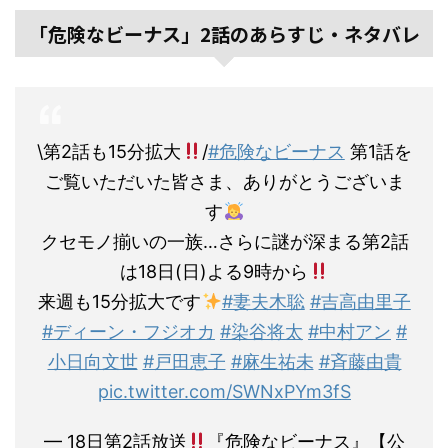
「危険なビーナス」2話のあらすじ・ネタバレ
\第2話も15分拡大
/
#危険なビーナス
第1話を
ご覧いただいた皆さま、ありがとうございま
す
クセモノ揃いの一族…さらに謎が深まる第2話
は18日(日)よる9時から
来週も15分拡大です
#妻夫木聡
#吉高由里子
#ディーン・フジオカ
#染谷将太
#中村アン
#
小日向文世
#戸田恵子
#麻生祐未
#斉藤由貴
pic.twitter.com/SWNxPYm3fS
— 18日第2話放送
『危険なビーナス』【公