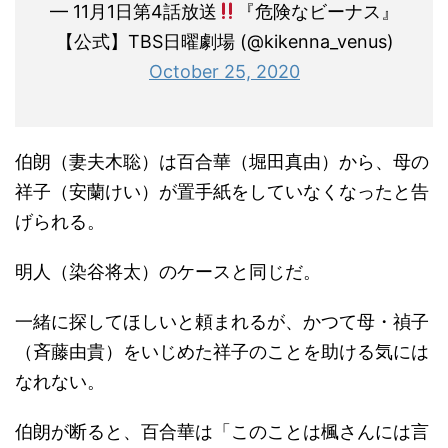
— 11月1日第4話放送
『危険なビーナス』
【公式】TBS日曜劇場 (@kikenna_venus)
October 25, 2020
伯朗（妻夫木聡）は百合華（堀田真由）から、母の
祥子（安蘭けい）が置手紙をしていなくなったと告
げられる。
明人（染谷将太）のケースと同じだ。
一緒に探してほしいと頼まれるが、かつて母・禎子
（斉藤由貴）をいじめた祥子のことを助ける気には
なれない。
伯朗が断ると、百合華は「このことは楓さんには言