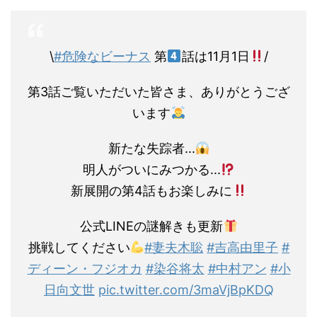
\
#危険なビーナス
第
話は11月1日
/
第3話ご覧いただいた皆さま、ありがとうござ
います
新たな失踪者...
明人がついにみつかる...
新展開の第4話もお楽しみに
公式LINEの謎解きも更新
挑戦してください
#妻夫木聡
#吉高由里子
#
ディーン・フジオカ
#染谷将太
#中村アン
#小
日向文世
pic.twitter.com/3maVjBpKDQ