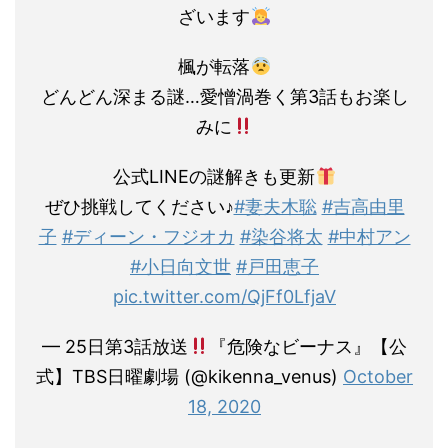
ざいます
楓が転落
どんどん深まる謎…愛憎渦巻く第3話もお楽し
みに
公式LINEの謎解きも更新
ぜひ挑戦してください♪
#妻夫木聡
#吉高由里
子
#ディーン・フジオカ
#染谷将太
#中村アン
#小日向文世
#戸田恵子
pic.twitter.com/QjFf0LfjaV
— 25日第3話放送
『危険なビーナス』【公
式】TBS日曜劇場 (@kikenna_venus)
October
18, 2020