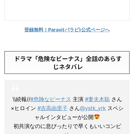
登録無料！Paravi(パラビ)公式ページへ
ドラマ「危険なビーナス」全話のあらす
じネタバレ
\\続報//
#危険なビーナス
主演
#妻夫木聡
さん
×ヒロイン
#吉高由里子
さん
@ystk_yrk
スペシ
ャルインタビューが公開
初共演なのに息ぴったりで早くもいいコンビ