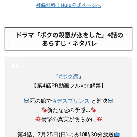
登録無料！Hulu公式ページへ
ドラマ「ボクの殺意が恋をした」4話の
あらすじ・ネタバレ
『
#ボク恋
』
【第4話PR動画フルver.解禁】
死の館で
#デスプリンス
と対決
新たな恋の予感…
衝撃の真実が明らかに
第4話、7月25日(日)よる10時30分放送