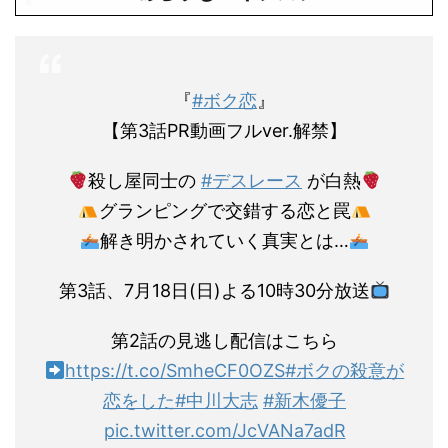
『
#ボク恋
』
【第3話PR動画フルver.解禁】
殺し屋同士の
#デスレース
が白熱
グランピングで交錯する恋と罠
解き明かされていく真実とは…
第3話、7月18日(日)よる10時30分放送
第2話の見逃し配信はこちら
https://t.co/SmheCF0OZS
#ボクの殺意が
恋をした
#中川大志
#新木優子
pic.twitter.com/JcVANa7adR