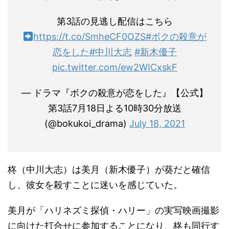
第3話の見逃し配信はこちら
https://t.co/SmheCF0OZS
#ボクの殺意が
恋をした
#中川大志
#新木優子
pic.twitter.com/ew2WICxskF
— ドラマ『ボクの殺意が恋をした』【公式】
第3話7月18日よる10時30分放送
(@bokukoi_drama)
July 18, 2021
柊（中川大志）は美月（新木優子）が葵だと確信
し、彼女を殺すことに迷いを感じていた。
美月が「ハリネズミ探偵・ハリー」の実写映画撮影
に向けた打合せに参加することになり、柊も同行す