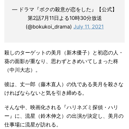
— ドラマ『ボクの殺意が恋をした』【公式】
第2話7月11日よる10時30分放送
(@bokukoi_drama)
July 11, 2021
殺しのターゲットの美月（新木優子）と初恋の人・
葵の面影が重なり、思わずときめいてしまった柊
（中川大志）。
彼は、丈一郎（藤木直人）の仇である美月を殺さな
ければならないと気を引き締める。
そんな中、映画化される『ハリネズミ探偵・ハリ
ー』に、流星（鈴木伸之）の出演が決定し、美月の
仕事場に流星が訪れる。