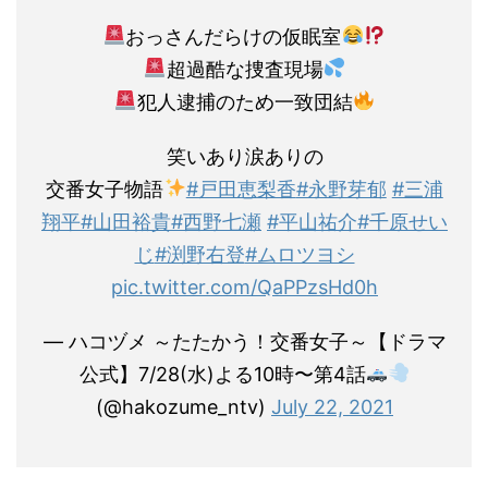
おっさんだらけの仮眠室
超過酷な捜査現場
犯人逮捕のため一致団結
笑いあり涙ありの
交番女子物語
#戸田恵梨香
#永野芽郁
#三浦
翔平
#山田裕貴
#西野七瀬
#平山祐介
#千原せい
じ
#渕野右登
#ムロツヨシ
pic.twitter.com/QaPPzsHd0h
— ハコヅメ ～たたかう！交番女子～【ドラマ
公式】7/28(水)よる10時〜第4話
(@hakozume_ntv)
July 22, 2021