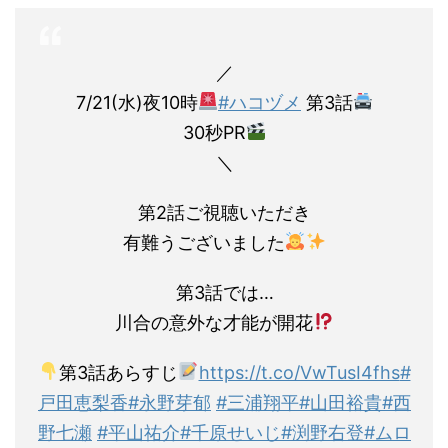
／
7/21(水)夜10時
#ハコヅメ
第3話
30秒PR
＼
第2話ご視聴いただき
有難うございました
第3話では…
川合の意外な才能が開花
第3話あらすじ
https://t.co/VwTusI4fhs
#
戸田恵梨香
#永野芽郁
#三浦翔平
#山田裕貴
#西
野七瀬
#平山祐介
#千原せいじ
#渕野右登
#ムロ