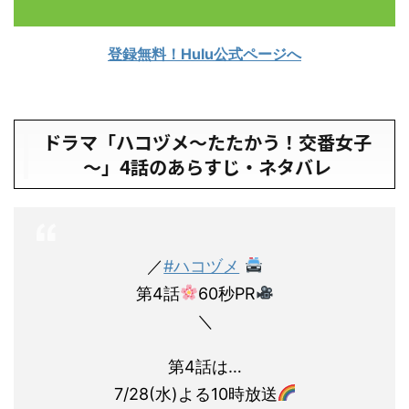
登録無料！Hulu公式ページへ
ドラマ「ハコヅメ～たたかう！交番女子
～」4話のあらすじ・ネタバレ
／
#ハコヅメ
第4話
60秒PR
＼
第4話は…
7/28(水)よる10時放送