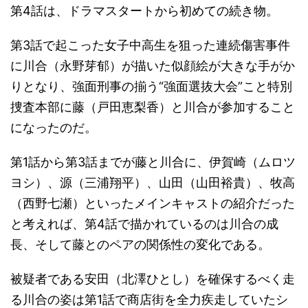
第4話は、ドラマスタートから初めての続き物。
第3話で起こった女子中高生を狙った連続傷害事件
に川合（永野芽郁）が描いた似顔絵が大きな手がか
りとなり、強面刑事の揃う“強面選抜大会”こと特別
捜査本部に藤（戸田恵梨香）と川合が参加すること
になったのだ。
第1話から第3話までが藤と川合に、伊賀崎（ムロツ
ヨシ）、源（三浦翔平）、山田（山田裕貴）、牧高
（西野七瀬）といったメインキャストの紹介だった
と考えれば、第4話で描かれているのは川合の成
長、そして藤とのペアの関係性の変化である。
被疑者である安田（北澤ひとし）を確保するべく走
る川合の姿は第1話で商店街を全力疾走していたシ