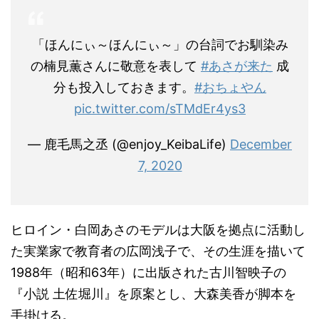
「ほんにぃ～ほんにぃ～」の台詞でお馴染み
の楠見薫さんに敬意を表して
#あさが来た
成
分も投入しておきます。
#おちょやん
pic.twitter.com/sTMdEr4ys3
— 鹿毛馬之丞 (@enjoy_KeibaLife)
December
7, 2020
ヒロイン・白岡あさのモデルは大阪を拠点に活動し
た実業家で教育者の広岡浅子で、その生涯を描いて
1988年（昭和63年）に出版された古川智映子の
『小説 土佐堀川』を原案とし、大森美香が脚本を
手掛ける。