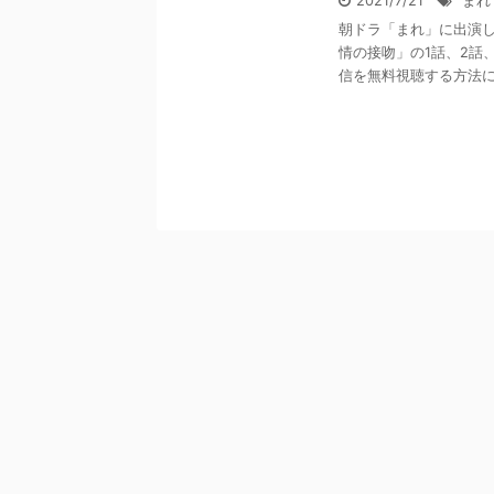
2021/7/21
まれ
朝ドラ「まれ」に出演し
情の接吻」の1話、2話
信を無料視聴する方法につ