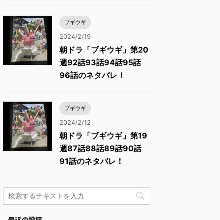
ブギウギ
2024/2/19
朝ドラ「ブギウギ」第20
週92話93話94話95話
96話のネタバレ！
ブギウギ
2024/2/12
朝ドラ「ブギウギ」第19
週87話88話89話90話
91話のネタバレ！
最近の投稿