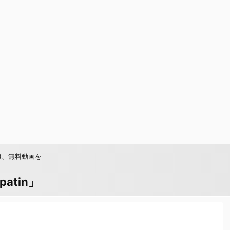
報、無料動画を
tin」