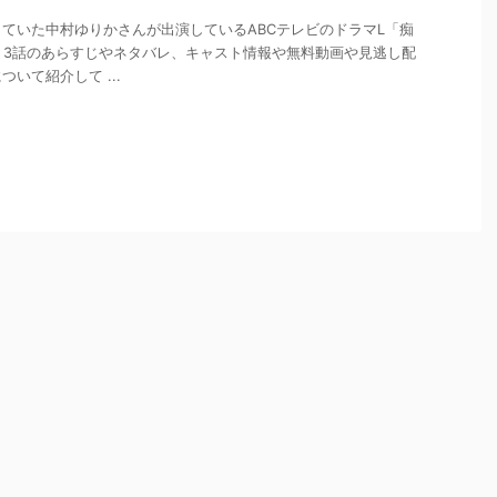
ていた中村ゆりかさんが出演しているABCテレビのドラマL「痴
、3話のあらすじやネタバレ、キャスト情報や無料動画や見逃し配
いて紹介して ...