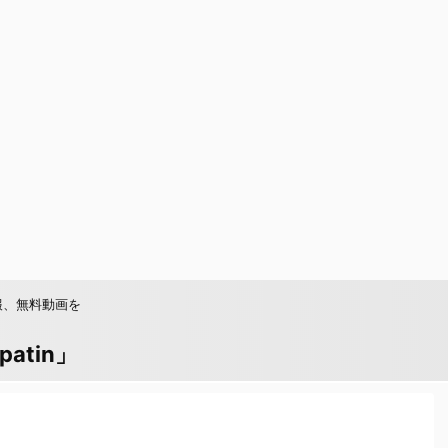
報、無料動画を
tin」