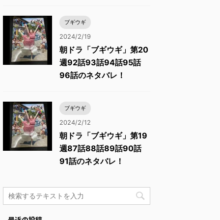
ブギウギ
2024/2/19
朝ドラ「ブギウギ」第20
週92話93話94話95話
96話のネタバレ！
ブギウギ
2024/2/12
朝ドラ「ブギウギ」第19
週87話88話89話90話
91話のネタバレ！
最近の投稿